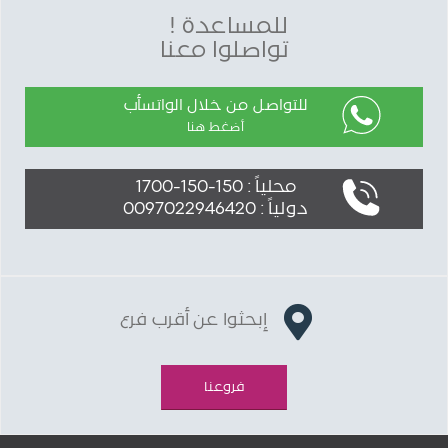
للمساعدة !
تواصلوا معنا
للتواصل من خلال الواتسأب
أضغط هنا
محلياً : 150-150-1700
دولياً : 0097022946420
إبحثوا عن أقرب فرع
فروعنا