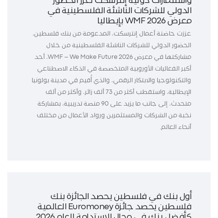
واستثمارات دولية إنترسكت تعزز الحضور
الدولي للشركات الناشئة الفلسطينية في
معرض WMF 2026 بإيطاليا
عززت حاضنة أعمال إنترسكت، المدعومة من بنك فلسطين،
الحضور الدولي للشركات الناشئة الفلسطينية من خلال
مشاركتها في معرض WMF – We Make Future 2026، أحد
أكبر الفعاليات الأوروبية المتخصصة في الذكاء الاصطناعي
والتكنولوجيا والابتكار الرقمي، والذي أُقيم في مدينة بولونيا
الإيطالية، واستقطب أكثر من 73 ألف زائر، وأكثر من ألف
متحدث، إلى جانب ما يزيد على 90 منصة تدريبية، بمشاركة
نخبة من الشركات والمستثمرين ورواد الأعمال من مختلف
أنحاء العالم.
أول بنك في فلسطين يحصد الجائزة بنك
فلسطين يحصد جائزة Euromoney العالمية
كأفضل بنك في مجال الاستدامة للعام 2026