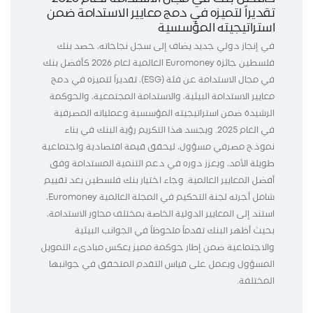
تقديراً لتميزه في دمج معايير الاستدامة ضمن
استراتيجيته المؤسسية
في إنجاز دولي جديد يضاف إلى سجل نجاحاته، حصد بنك
فلسطين جائزة Euromoney العالمية لعام 2026 كأفضل بنك
في مجال الاستدامة عن فئة (ESG)، تقديراً لتميزه في دمج
معايير الاستدامة البيئية، والاستدامة المجتمعية، والحوكمة
الرشيدة ضمن استراتيجيته المؤسسية وعملياته المصرفية
في العام 2025. ويجسد هذا التكريم رؤية البنك في بناء
نموذج مصرفي مسؤول، ليحقق قيمة اقتصادية واجتماعية
طويلة الأمد، ويعزز دوره في دعم التنمية المستدامة وفق
أفضل المعايير العالمية. وجاء اختيار بنك فلسطين بعد تقييم
شامل أجرته لجنة التحكيم في المجلة العالمية Euromoney،
استند إلى المعايير الدولية الخاصة بمختلف محاور الاستدامة،
بحيث أظهر البنك تقدماً ملحوظاً في الجوانب البيئية
والاجتماعية ضمن إطار حوكمة مميز يعكس مبادىء التمويل
المسؤول ويعمل على قياس التقدم المتحقق في جوانبها
المختلفة.