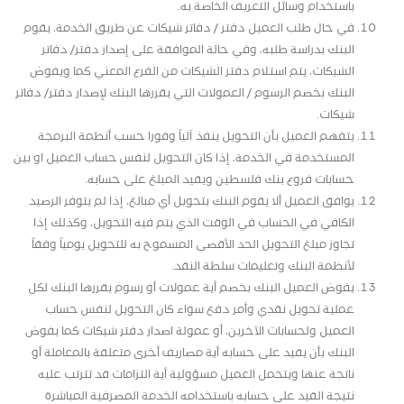
باستخدام وسائل التعريف الخاصة به.
في حال طلب العميل دفتر / دفاتر شيكات عن طريق الخدمة، يقوم
البنك بدراسة طلبه، وفي حالة الموافقة على إصدار دفتر/ دفاتر
الشيكات، يتم استلام دفتر الشيكات من الفرع المعني كما ويفوض
البنك بخصم الرسوم / العمولات التي يقررها البنك لإصدار دفتر/ دفاتر
شيكات.
يتفهم العميل بأن التحويل ينفذ آلياً وفورا حسب أنظمة البرمجة
المستخدمة في الخدمة، إذا كان التحويل لنفس حساب العميل او بين
حسابات فروع بنك فلسطين ويقيد المبلغ على حسابه.
يوافق العميل ألا يقوم البنك بتحويل أي مبالغ، إذا لم يتوفر الرصيد
الكافي في الحساب في الوقت الذي يتم فيه التحويل، وكذلك إذا
تجاوز مبلغ التحويل الحد الأقصى المسموح به للتحويل يومياً وفقاً
لأنظمة البنك وتعليمات سلطة النقد.
يفوض العميل البنك بخصم أية عمولات أو رسوم يقررها البنك لكل
عملية تحويل نقدي وأمر دفع سواء كان التحويل لنفس حساب
العميل ولحسابات الآخرين، أو عمولة اصدار دفتر شيكات كما يفوض
البنك بأن يقيد على حسابه أية مصاريف أخرى متعلقة بالمعاملة أو
ناتجة عنها ويتحمل العميل مسؤولية أية التزامات قد تترتب عليه
نتيجة القيد على حسابه باستخدامه الخدمة المصرفية المباشرة