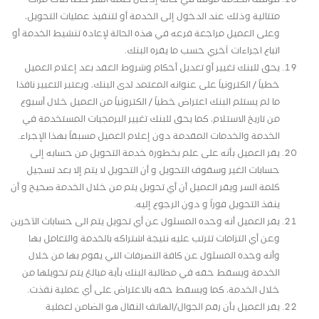
متتالية وذلك عند الدخول إلى الخدمة أو لتنفيذ عمليات التحويل،
وعلى العميل مراجعة فرعه في هذه الحالة لإعادة تنشيط الخدمة أو
اتباع اجراءات آخري حسب ما يقره البنك.
يحق للبنك تغيير أو تعديل أحكام وشروط العقد بعد إعلام العميل
خطياً / الكترونياً على عنوانه المعتمد لدى البنك، ويعتبر التعبير نافذا
ما لم يستلم البنك اعتراض خطياً / الكترونياً من العميل خلال أسبوع
من تاريخ الاستلام، كما يحق للبنك تغيير البرمجيات المستخدمة في
الخدمة والخدمات المقدمة دون إعلام العميل مسبقاً بهذا الإجراء.
يقر العميل بأنه على علم بخطورة خدمة التحويل من حسابه إلى
حسابات الغير وسقوف التحويل و أن التحويل لا يتم إلا بعد تسجيل
كلمة السر ويقر العميل أن أي تحويل يتم من خلال الخدمة صحيح و أن
ينفذ التحويل فوراً و دون الرجوع إليه.
يقر العميل أنه وحده المسئول عن أي تحويل يتم الى حسابات الآخرين
وعن أي التزامات تترتب عليه نتيجة اشتراكه بالخدمة والتعامل بها
وأنه وحده المسئول عن كافة التصرفات التي يقوم بها من خلال
الخدمة ويسقط حقه في مطالبة البنك بأية مبالغ يتم تحويلها من
خلال الخدمة، كما ويسقط حقه بالاعتراض على أي عملية نفذت.
يقر العميل بأن رقم الجوال/الهاتف النقال هو الضامن لعملية