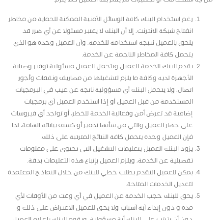
رغم استخدام البنك كافة الوسائل الأمنية الممكنة للحماية من مخاطر
انفتاح شبكة الانترنت، إلا أن البنك لا يعتبر مسئولا عن أي ضرر قد
يلحق بالعميل نتيجة استخدامه للخدمة، وأن العميل وحده هو الذي
يتحمل كافة المخاطر الناجمة عن الخدمة.
يقدم البنك الخدمة للعميل ويتحمل العميل مسئولية توفير وصيانة
الأجهزة لديه وكافة ما يلزم لتشغيلها من مصاريف ونفقات وأجور
اتصال، ولا يتحمل البنك أي مسؤولية ناتجة عن عيب في البرمجيات
المستخدمة من قبل العميل أو إذا استخدم العميل أي برمجيات
إضافية قد تعرض أمن وفعالية الخدمة للخطر، أو تواجد أي فيروسات
على جهاز العميل والتي من شأنها تدمير أو كشف بياناته الهامة، لذا
فإن العميل وحده يتحمل كافة النتائج المترتبة على ذلك.
يزود البنك العميل بتعليمات التشغيل التي تحتوي على معلومات
تفصيلية عن الخدمة، ويلزم العميل بإتباع هذه التعليمات بدقة.
يمكن للعميل التقدم بطلب خطي للبنك من خلال النماذج المعتمدة
لتعديل الخدمات المتاحة.
يحق للبنك حجب الخدمة عن العميل في أي وقت من الأوقات لأي
مدة و دون إبداء أية أسباب ولا يحق للعميل الاعتراض على ذلك و
دون أن يترتب على البنك أية مسؤولية، ويقوم البنك بإعلام العميل