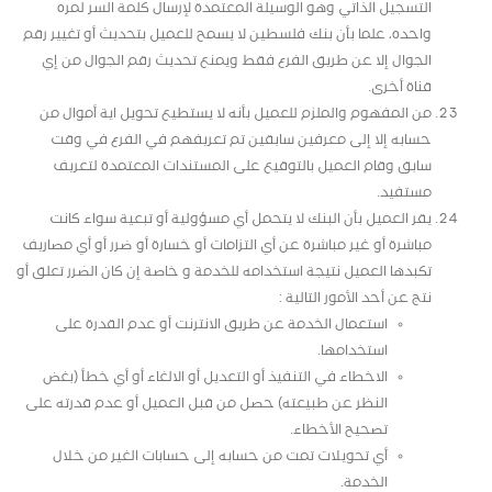
التسجيل الذاتي وهو الوسيلة المعتمدة لإرسال كلمة السر لمره
واحده، علما بأن بنك فلسطين لا يسمح للعميل بتحديث أو تغيير رقم
الجوال إلا عن طريق الفرع فقط ويمنع تحديث رقم الجوال من إي
قناة أخرى.
من المفهوم والملزم للعميل بأنه لا يستطيع تحويل اية أموال من
حسابه إلا إلى معرفين سابقين تم تعريفهم في الفرع في وقت
سابق وقام العميل بالتوقيع على المستندات المعتمدة لتعريف
مستفيد.
يقر العميل بأن البنك لا يتحمل أي مسؤولية أو تبعية سواء كانت
مباشرة أو غير مباشرة عن أي التزامات أو خسارة أو ضرر أو أي مصاريف
تكبدها العميل نتيجة استخدامه للخدمة و خاصة إن كان الضرر تعلق أو
نتج عن أحد الأمور التالية :
استعمال الخدمة عن طريق الانترنت أو عدم القدرة على
استخدامها.
الاخطاء في التنفيذ أو التعديل أو الالغاء أو أي خطأ (بغض
النظر عن طبيعته) حصل من قبل العميل أو عدم قدرته على
تصحيح الأخطاء.
أي تحويلات تمت من حسابه إلى حسابات الغير من خلال
الخدمة.