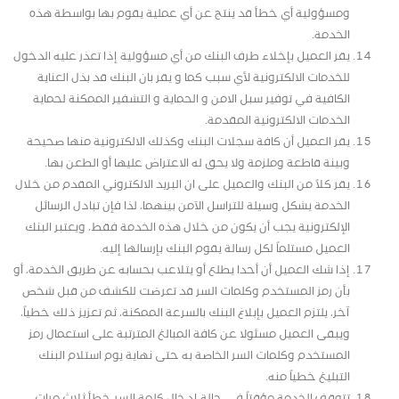
ومسؤولية أي خطأ قد ينتج عن أي عملية يقوم بها بواسطة هذه
الخدمة.
يقر العميل بإخلاء طرف البنك من أي مسؤولية إذا تعذر عليه الدخول
للخدمات الالكترونية لأي سبب كما و يقر بان البنك قد بذل العناية
الكافية في توفير سبل الامن و الحماية و التشفير الممكنة لحماية
الخدمات الالكترونية المقدمة.
يقر العميل أن كافة سجلات البنك وكذلك الالكترونية منها صحيحة
وبينة قاطعة وملزمة ولا يحق له الاعتراض عليها أو الطعن بها.
يقر كلاً من البنك والعميل على ان البريد الالكتروني المقدم من خلال
الخدمة يشكل وسيلة للتراسل الآمن بينهما، لذا فإن تبادل الرسائل
الإلكترونية يجب أن يكون من خلال هذه الخدمة فقط، ويعتبر البنك
العميل مستلماً لكل رسالة يقوم البنك بإرسالها إليه.
إذا شك العميل أن أحدا يطلع أو يتلاعب بحسابه عن طريق الخدمة، أو
بأن رمز المستخدم وكلمات السر قد تعرضت للكشف من قبل شخص
آخر، يلتزم العميل بإبلاغ البنك بالسرعة الممكنة، ثم تعزيز ذلك خطياً،
ويبقى العميل مسئولا عن كافة المبالغ المترتبة على استعمال رمز
المستخدم وكلمات السر الخاصة به حتى نهاية يوم استلام البنك
التبليغ خطياً منه.
تتوقف الخدمة مؤقتاً في حالة إدخال كلمة السر خطأ ثلاث مرات