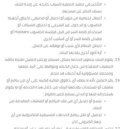
التأخير في تنفيذ العملية لأسباب خارجة عن إرادة البنك
بصرف النظر عن مصدرها.
أعمال إجرامية من تزوير أو احتيال أو محترفي اختراق أجهزة
الحاسوب و الدخول غير الشرعي و اختراق الشبكات أو
استخدام كلمة السر من قبل قراصنة الحاسوب Hackers أو
فقدان كلمة السر أو أي أساليب أخرى.
تعطل النظام لأي سبب أو توقفه عن العمل.
أية أمور أخرى يقدرها البنك.
يقوم البنك بتطوير الخدمة بشكل مستمر ويعتبر العميل ملتزما بكافة
العمليات المنفذة من خلال الخطة وموافقا على آلية عملها
ومتحملا لمسؤولية أية أخطاء قد تنجم.
يقر العميل بأنه لا يملك أي حقوق ملكية فكرية على أي من برامج أو
شاشات أو مستندات يقدمها البنك من خلال هذه الخدمة أو ما يقوم
باستحداثه منها و انه لن يسمح للغير بالقيام :
بنسخ أو تعديل أي من تلك البرامج أو الشاشات المقدمة من
البنك.
تحميل أو نقل برامج الخدمات المصرفية الالكترونية من أي
جهاز الكتروني آخر.
تختص المحاكم الفلسطينية في نظر أي نزاع ناشئ عن أو متعلق