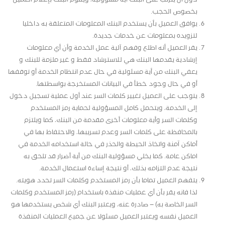
بخصوص الحجب.
يوافق العميل بأن يستخدم البنك المعلومات المتعلقة به داخليا
لتزويده بمعلومات عن خدمات جديدة.
يقر العميل أنه اطلع وفهم آلية عمل الخدمة وأن أي معلومات
إرشادية يقدمها البنك هي للاسترشاد فقط و غير ملزمة للبنك و
يعفي البنك من أية مسئولية في حال عدم انتظام الخدمة أو توقفها
أو في حال وجود خطأ في البيانات المستخرجة بواسطتها.
يتوجب على العميل تغيير كلمات السر عند أول عملية تسجيل دخول
إلى الخدمة، ويتحمل كامل المسؤولية لحماية رمز المستخدم
وكلمات السر وأية معلومات أخرى مقدمة من البنك، كما ويلتزم
بالمحافظة على كلمات السر وعدم تسريبها، والاحتفاظ بها في
أماكن آمنة واتخاذ الحيطة والحذر في حالة استخدامه الخدمة في
اماكن عامة. كما يخلي مسؤولية البنك من أية أضرار قد تلحق به
نتيجة عدم التزامه بذلك، أو نتيجة إساءة استعمال الخدمة.
يتفهم العميل تماما بأن رمز المستخدم وكلمات السر تحدد هويته.
لذا فانه يقر بأن أي عمليات منفذة باستخدام (رمز المستخدم وكلمات
السر الخاصة به) – صادرة عنه، ويعتبر البنك أي شخص يستخدمها هو
العميل نفسه ويعتبر العميل مسئولا عن جميع العمليات المنفذة