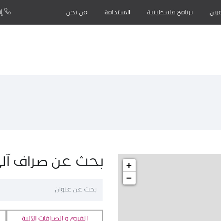
إت
رين
برنامج فلسطينية
الاستدامة
من نحن
بحث عن صراف آلي
+
−
الفروع و الصرافات الآلية