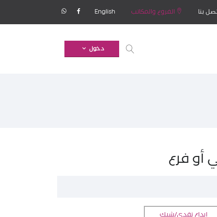
صل بنا
الفروع والمكاتب
English
دخول
 أو فرع
إيداع نقدي/شيك