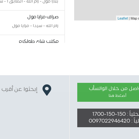
بلازا مول - رام الله - الطابق 1 - سبيتاني هوم
صراف مزايا مول
Leaflet
| Map 
رام الله - سردا - مزايا مول
مكتب شارع طولكرم
طولكرم – شارع العودة – بجانب
صراف مكتب شارع طولكرم
طولكرم – شارع العودة – بجانب
واصل من خلال الواتسأب
إبحثوا عن أقرب 
صراف محطة ابو زايد للوقود
أضغط هنا
مدخل المغازي - محطة أبو زايد 
ً : 150-150-1700
مكتب الطيرة
009702294642
رام الله -الطيرة -مكتب بنك فل