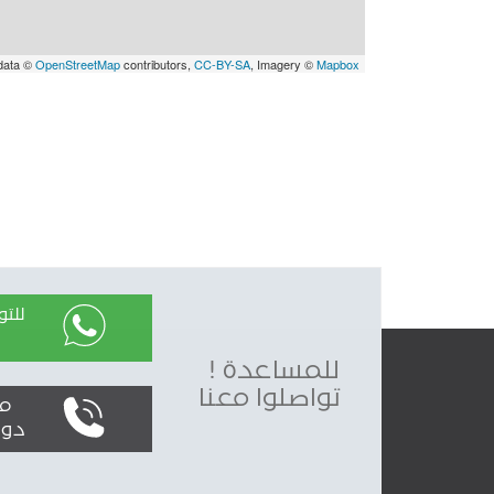
data ©
OpenStreetMap
contributors,
CC-BY-SA
, Imagery ©
Mapbox
للت
للمساعدة !
تواصلوا معنا
محليا
دولياً : 0