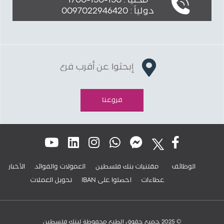
محلياً : 150-150-1700
دولياً : 0097022946420
إبحثوا عن أقرب فرع
فروعنا
الوظائف
مقتنيات بنك فلسطين
العمولات والفوائد
الأخبار
عطاءات
IBAN احصلوا على
تحويل العملات
© 2025 جميع حقوق الطبع محفوظة لبنك فلسطين