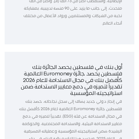
الإيطالية، واستقطب أكثر من 73 ألف زائر، وأكثر من ألف
متحدث، إلى جانب ما يزيد على 90 منصة تدريبية، بمشاركة
نخبة من الشركات والمستثمرين ورواد الأعمال من مختلف
أنحاء العالم.
أول بنك في فلسطين يحصد الجائزة بنك
فلسطين يحصد جائزة Euromoney العالمية
كأفضل بنك في مجال الاستدامة للعام 2026
تقديراً لتميزه في دمج معايير الاستدامة ضمن
استراتيجيته المؤسسية
في إنجاز دولي جديد يضاف إلى سجل نجاحاته، حصد بنك
فلسطين جائزة Euromoney العالمية لعام 2026 كأفضل بنك
في مجال الاستدامة عن فئة (ESG)، تقديراً لتميزه في دمج
معايير الاستدامة البيئية، والاستدامة المجتمعية، والحوكمة
الرشيدة ضمن استراتيجيته المؤسسية وعملياته المصرفية
في العام 2025. ويجسد هذا التكريم رؤية البنك في بناء