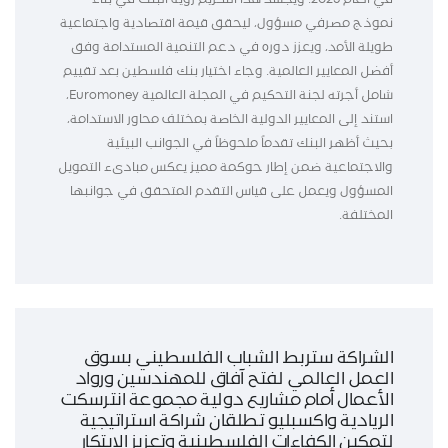
نموذج مصرفي مسؤول، ليحقق قيمة اقتصادية واجتماعية
طويلة الأمد، ويعزز دوره في دعم التنمية المستدامة وفق
أفضل المعايير العالمية. وجاء اختيار بنك فلسطين بعد تقييم
شامل أجرته لجنة التحكيم في المجلة العالمية Euromoney،
استند إلى المعايير الدولية الخاصة بمختلف محاور الاستدامة،
بحيث أظهر البنك تقدماً ملحوظاً في الجوانب البيئية
والاجتماعية ضمن إطار حوكمة مميز يعكس مبادىء التمويل
المسؤول ويعمل على قياس التقدم المتحقق في جوانبها
المختلفة.
الشراكة ستربط الشباب الفلسطيني بسوق
العمل العالمي لفتح آفاق للمهندسين ورواد
الأعمال أمام مشاريع دولية مجموعة انترسكت
الريادية واكسبليو تطلقان شراكة استراتيجية
لتمكين الكفاءات الفلسطينية وتعزيز الابتكار