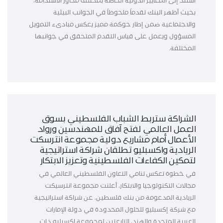
استند إلى المعايير الدولية الخاصة بمختلف محاور الاستدامة،
بحيث أظهر البنك تقدماً ملحوظاً في الجوانب البيئية
والاجتماعية ضمن إطار حوكمة مميز يعكس مبادىء التمويل
المسؤول ويعمل على قياس التقدم المتحقق في جوانبها
المختلفة.
الشراكة ستربط الشباب الفلسطيني بسوق
العمل العالمي لفتح آفاق للمهندسين ورواد
الأعمال أمام مشاريع دولية مجموعة انترسكت
الريادية واكسبليو تطلقان شراكة استراتيجية
لتمكين الكفاءات الفلسطينية وتعزيز الابتكار
في خطوة تعكس تنامي التعاون الفلسطيني العالمي في
مجالات التكنولوجيا والابتكار، أعلنت مجموعة انترسيكت
الريادية المدعومة من بنك فلسطين، عن شراكة استراتيجية
مع شركة إكسبليو للحلول المحدودة في دولة الإمارات
العربية المتحدة والهند، التابعتين لمجموعة اكسبليو ذات