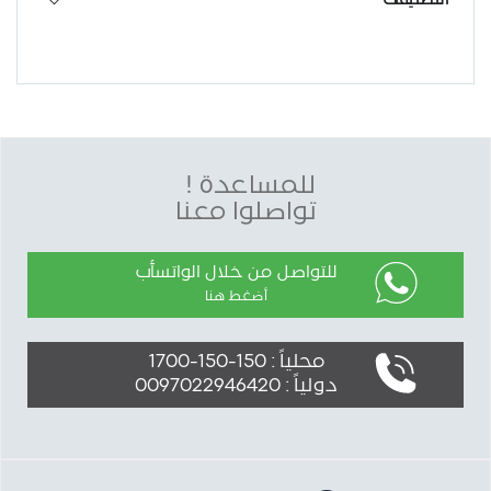
للمساعدة !
تواصلوا معنا
للتواصل من خلال الواتسأب
أضغط هنا
محلياً : 150-150-1700
دولياً : 0097022946420