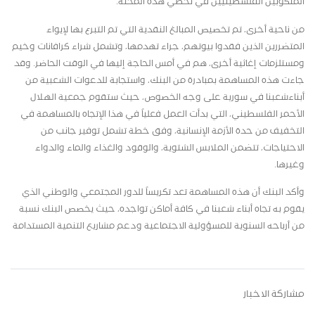
المنكوبين الفلسطينيين في تخطي هذه المحنة.
من ناحية أخرى، تم تخصيص المبالغ النقدية التي تم التبرع بها لإيواء
المتضررين الذين فقدوا بيوتهم، جراء تهدمها، وتشمل شراء كرافانات وخيم
ومستلزمات إغاثية أخرى، هم في أمس الحاجة إليها في الوقت الحاضر. وقد
جاءت هذه المساهمة بمبادرة من البنك، واستجابة للدعوات الشعبية من
أبناءشعبنا في سورية على وجه الخصوص، حيث ستقوم جمعية الهلال
الأحمر الفلسطيني، التي بدأت العمل فعلياً في هذا الإتجاه بالمساهمة في
التخفيف من حدة الأزمة الإنسانية، وفق خطة تشمل توفير جانب من
الاحتياجات، تتضمن الملابس الشتوية، والوقود والغذاء والماء والدواء
وغيرها.
وأكد البنك أن هذه المساهمة تعد تكريساً للدور المجتمعي والوطني الذي
يقوم به تجاه أبناء شعبنا في كافة أماكن تواجده، حيث يخصص البنك نسبة
من أرباحه السنوية للمسؤولية الاجتماعية ودعم مشاريع التنمية المستدامة
مشاركة الاخبار