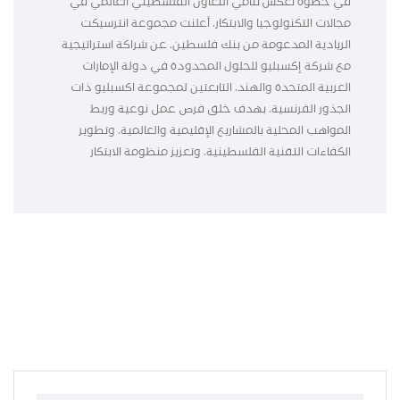
في خطوة تعكس تنامي التعاون الفلسطيني العالمي في
مجالات التكنولوجيا والابتكار، أعلنت مجموعة انترسيكت
الريادية المدعومة من بنك فلسطين، عن شراكة استراتيجية
مع شركة إكسبليو للحلول المحدودة في دولة الإمارات
العربية المتحدة والهند، التابعتين لمجموعة اكسبليو ذات
الجذور الفرنسية، بهدف خلق فرص عمل نوعية وربط
المواهب المحلية بالمشاريع الإقليمية والعالمية، وتطوير
الكفاءات التقنية الفلسطينية، وتعزيز منظومة الابتكار