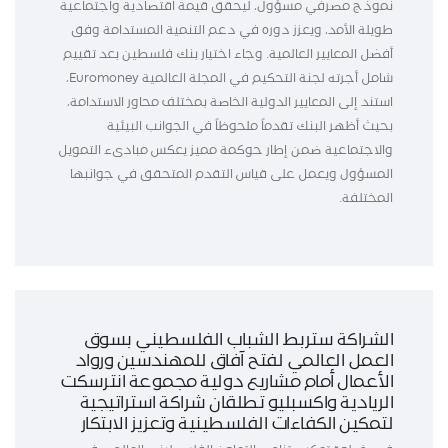
نموذج مصرفي مسؤول، ليحقق قيمة اقتصادية واجتماعية
طويلة الأمد، ويعزز دوره في دعم التنمية المستدامة وفق
أفضل المعايير العالمية. وجاء اختيار بنك فلسطين بعد تقييم
شامل أجرته لجنة التحكيم في المجلة العالمية Euromoney،
استند إلى المعايير الدولية الخاصة بمختلف محاور الاستدامة،
بحيث أظهر البنك تقدماً ملحوظاً في الجوانب البيئية
والاجتماعية ضمن إطار حوكمة مميز يعكس مبادىء التمويل
المسؤول ويعمل على قياس التقدم المتحقق في جوانبها
المختلفة.
الشراكة ستربط الشباب الفلسطيني بسوق
العمل العالمي لفتح آفاق للمهندسين ورواد
الأعمال أمام مشاريع دولية مجموعة انترسكت
الريادية واكسبليو تطلقان شراكة استراتيجية
لتمكين الكفاءات الفلسطينية وتعزيز الابتكار