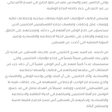
يومي الخامس عشر والسادس عشر من تموز الجاري في مسرح الأمير تركي
بن عبد العزيز في حرم جامعة النجاح الوطنية.
وتتضمن فعاليات المؤتمرات المذكورة نشاطات سياحية واجتماعات ثنائية
وورشات عمل وحفلات ومناسبات تجمع الفلسطينيين المغتربين الذين
سيحضرون من خارج الوطن مع أهلهم في داخله، وتشجيعهم على التعلق
بجذورهم والإطلاع على تفاصيل الحياة الاجتماعية والاقتصادية وتغيير
الصورة النمطية التي أخذت عن فلسطين.
من ناحيته، عبر السيد رشدي الغلاييني مدير عام بنك فلسطين عن فخره بأن
يكون بنك فلسطين شريكاً رئيسياً في إنجاح مؤتمرات المغتربين، والتي
ستستضيف عدداً كبيراً منهم على أرض الوطن. مشيراً الى أن ذلك جزء من
النشاطات التي ينفذها لإشراكهم في فعاليات وأنشطة اجتماعية
واقتصادية. وأكد الغلاييني على أن البنك يؤمن بواجبه الوطني والاقتصادي،
والذي ينسجم مع الواجب الإجتماعي للمساهمة في بناء علاقات طيبة ما
بين الفلسطيني المغترب ووطنه. مضيفاً بان الهدف يتمثل في مد جسور
التواصل مع أهلنا المغتربين واشراكهم في الحياة الثقافية والاجتماعية
والاقتصادية، وتذكيرهم بأن فلسطين أرض تتسع للجميع ففيها ماضينا
ومستقبل أبنائنا.