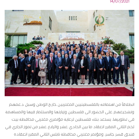
14/07/2021
انطلاقاً من اهتمامه بالفلسطينيين المغتربين خارج الوطن وسبل دعمهم
وتشجيعهم على الحضور الى فلسطين وزيارتها والاستثمار فيها والمساهمة
في تطويرها، يستعد بنك فلسطين لرعاية مؤتمري مغتربي محافظة بيت
لحم الثاني المقرر انعقاد ما بين الحادي عشر والرابع عشر من تموز الجاري في
فندق قصر جاسر، ومؤتمر مغتربي محافظة نابلس الثاني المقرر انعقاده