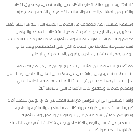
"البيارة"، ومشروع زمالة للتطوير الأكاديمي والمجتمعي، وصندوق ابتكار،
والكثير من المشاريع الإغاثية والإنسانية الأخرى في الضفة وقطاع غزة.
وكشف الغلاييني عن مجموعة من الخدمات الخاصة التي طورها البنك لأهلنا
المغتربين في الخارج مع طاقم متخصص لاستقطاب العملاء والتواصل
معهم وتقديم الاستشارات المالية والاستثمارية، فيما توفر مكاتبنا التمثيلية
لهم مجموعة متكاملة من الخدمات التي تلبي احتياجاتهم وهم خارج
الوطن بمميزات تفضيلية للذين يرغبون بالاستثمار في الوطن.
كما أفتتح البنك مكتبين تمثيليين له خارج الوطن في كل من العاصمة
التشيلية سنتياغو، وفي إمارة دبي في مركز دبي المالي العالمي، وذلك من
أجل التواصل مع المغتربين في أمريكا اللاتينية ومنطقة الخليج العربي
وتقديم خدماتنا وتحقيق ذات الأهداف التي ذكرناها آنفاً.
وأشار الغلاييني إلى أن التواصل مع أهلنا المغتربين خارج الوطن سيعيد آمالاً
كبيرة للاستفادة من خبراتهم وامكانياتهم المادية والثقافية والعلمية
وتجاربهم، كما أن تشجيعهم على زيارة الوطن والعمل والاستثمار فيه،
سيسهم في تحسين الوضع الاقتصادي ورفع مُعَدَلات النُمو من خِلال بناء
المَشَاريع الصغيرة والكبيرة.