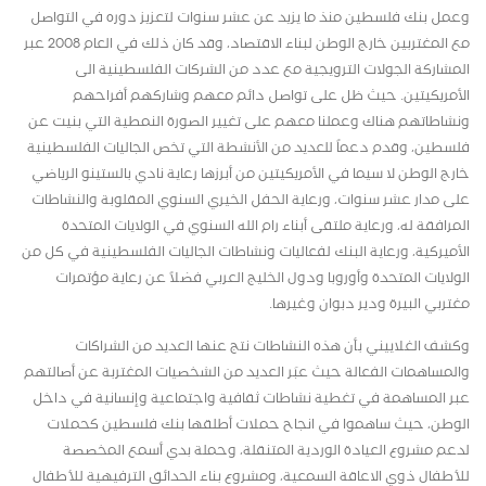
وعمل بنك فلسطين منذ ما يزيد عن عشر سنوات لتعزيز دوره في التواصل
مع المغتربين خارج الوطن لبناء الاقتصاد، وقد كان ذلك في العام 2008 عبر
المشاركة الجولات الترويجية مع عدد من الشركات الفلسطينية الى
الأمريكيتين. حيث ظل على تواصل دائم معهم وشاركهم أفراحهم
ونشاطاتهم هناك وعملنا معهم على تغيير الصورة النمطية التي بنيت عن
فلسطين، وقدم دعماً للعديد من الأنشطة التي تخص الجاليات الفلسطينية
خارج الوطن لا سيما في الأمريكيتين من أبرزها رعاية نادي بالستينو الرياضي
على مدار عشر سنوات، ورعاية الحفل الخيري السنوي المقلوبة والنشاطات
المرافقة له، ورعاية ملتقى أبناء رام الله السنوي في الولايات المتحدة
الأميركية، ورعاية البنك لفعاليات ونشاطات الجاليات الفلسطينية في كل من
الولايات المتحدة وأوروبا ودول الخليج العربي فضلاً عن رعاية مؤتمرات
مغتربي البيرة ودير دبوان وغيرها.
وكشف الغلاييني بأن هذه النشاطات نتج عنها العديد من الشراكات
والمساهمات الفعالة حيث عبَر العديد من الشخصيات المغتربة عن أصالتهم
عبر المساهمة في تغطية نشاطات ثقافية واجتماعية وإنسانية في داخل
الوطن، حيث ساهموا في انجاح حملات أطلقها بنك فلسطين كحملات
لدعم مشروع العيادة الوردية المتنقلة، وحملة بدي أسمع المخصصة
للأطفال ذوي الاعاقة السمعية، ومشروع بناء الحدائق الترفيهية للأطفال