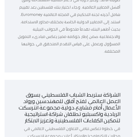
طويلة الأمد، ويعزز دوره في دعم التنمية المستدامة وفق
أفضل المعايير العالمية. وجاء اختيار بنك فلسطين بعد تقييم
شامل أجرته لجنة التحكيم في المجلة العالمية Euromoney،
استند إلى المعايير الدولية الخاصة بمختلف محاور الاستدامة،
بحيث أظهر البنك تقدماً ملحوظاً في الجوانب البيئية
والاجتماعية ضمن إطار حوكمة مميز يعكس مبادىء التمويل
المسؤول ويعمل على قياس التقدم المتحقق في جوانبها
المختلفة.
الشراكة ستربط الشباب الفلسطيني بسوق
العمل العالمي لفتح آفاق للمهندسين ورواد
الأعمال أمام مشاريع دولية مجموعة انترسكت
الريادية واكسبليو تطلقان شراكة استراتيجية
لتمكين الكفاءات الفلسطينية وتعزيز الابتكار
في خطوة تعكس تنامي التعاون الفلسطيني العالمي في
مجالات التكنولوجيا والابتكار، أعلنت مجموعة انترسيكت