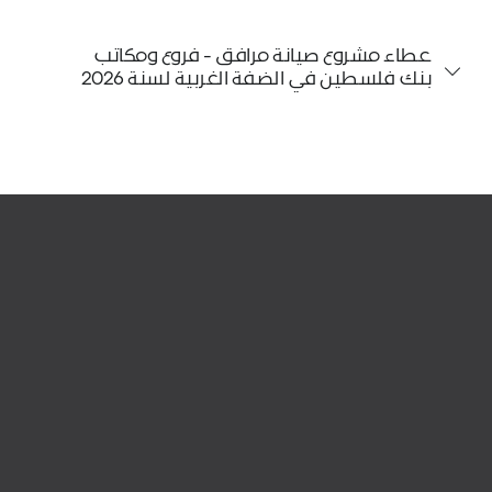
عطاء مشروع صيانة مرافق - فروع ومكاتب
بنك فلسطين في الضفة الغربية لسنة 2026
للمساعدة !
تواصلوا معنا
للتواصل من خلال الواتسأب
أضغط هنا
محلياً : 150-150-1700
دولياً : 0097022946420