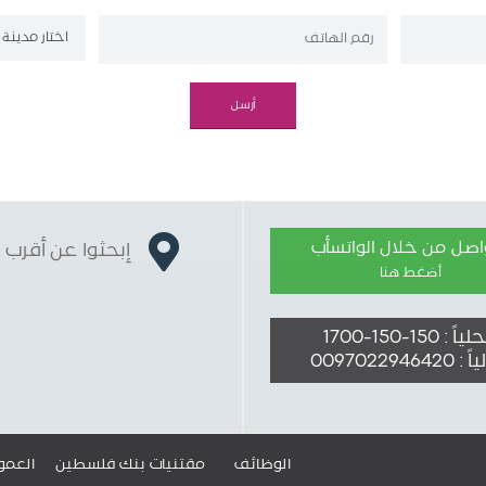
واصل من خلال الواتسأب
إبحثوا عن أقرب 
أضغط هنا
ً : 150-150-1700
009702294642
الوظائف
مقتنيات بنك فلسطين
العمو