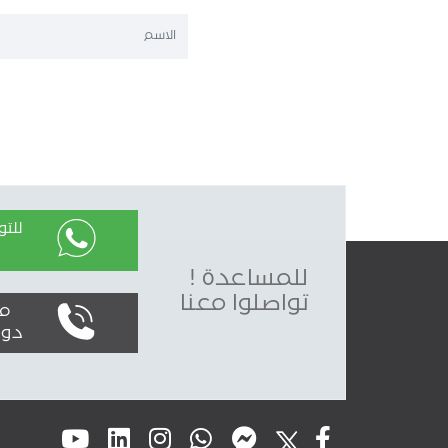
للت
للمساعدة !
تواصلوا معنا
محليا
دولياً : 0