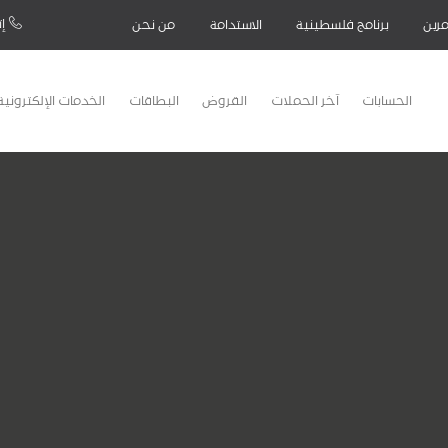
إت
رين
برنامج فلسطينية
الاستدامة
من نحن
الحسابات
آخر الحملات
القروض
البطاقات
الخدمات الإلكترونية