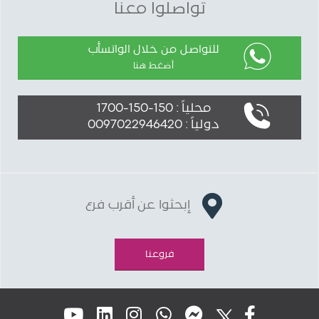
تواصلوا معنا
للتواصل من خلال الواتسأب
أضغط هنا
محلياً : 150-150-1700
دولياً : 0097022946420
إبحثوا عن أقرب فرع
فروعنا