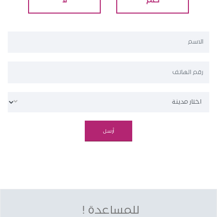
نعم
لا
للمساعدة !