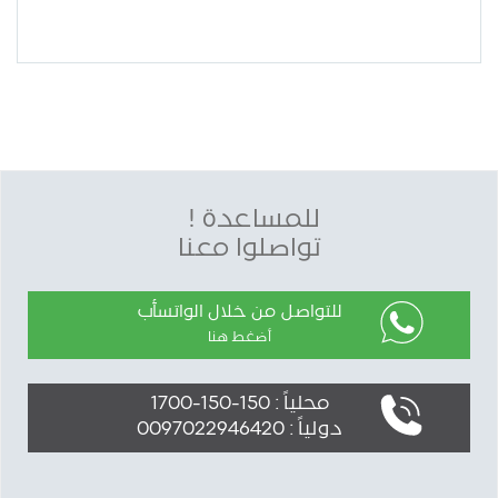
للمساعدة !
تواصلوا معنا
للتواصل من خلال الواتسأب
أضغط هنا
محلياً : 150-150-1700
دولياً : 0097022946420