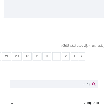
إظهار :من - :إلى من :نتائج النتائج
21
20
19
18
17
...
2
1
‹
التصنيفات