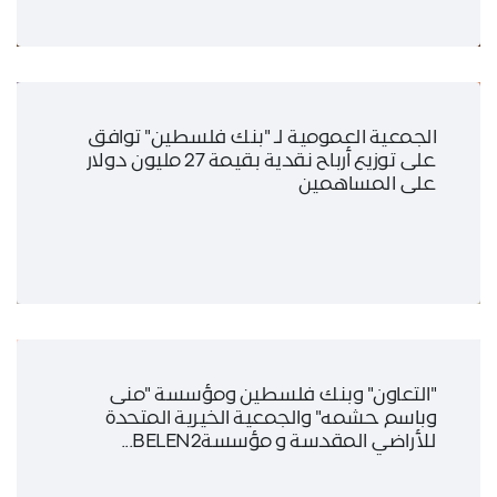
الجمعية العمومية لـ "بنك فلسطين" توافق
على توزيع أرباح نقدية بقيمة 27 مليون دولار
على المساهمين
"التعاون" وبنك فلسطين ومؤسسة "منى
وباسم حشمه" والجمعية الخيرية المتحدة
للأراضي المقدسة و مؤسسةBELEN2...