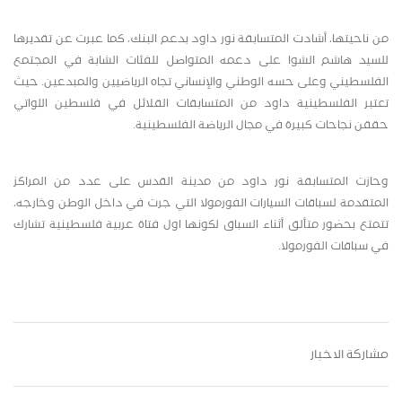
من ناحيتها، أشادت المتسابقة نور داود بدعم البنك، كما عبرت عن تقديرها
للسيد هاشم الشوا على دعمه المتواصل للفئات الشابة في المجتمع
الفلسطيني وعلى حسه الوطني والإنساني تجاه الرياضيين والمبدعين. حيث
تعتبر الفلسطينية داود من المتسابقات القلائل في فلسطين اللواتي
حققن نجاحات كبيرة في مجال الرياضة الفلسطينية.
وحازت المتسابقة نور داود من مدينة القدس على عدد من المراكز
المتقدمة لسباقات السيارات الفورمولا التي جرت في داخل الوطن وخارجه،
تتمتع بحضور متألق أثناء السباق لكونها اول فتاة عربية فلسطينية تشارك
في سباقات الفورمولا.
مشاركة الاخبار