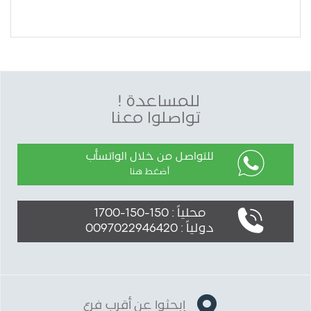
للمساعدة !
تواصلوا معنا
للتواصل من خلال الواتسأب
أضغط هنا
محلياً : 150-150-1700
دولياً : 0097022946420
إبحثوا عن أقرب فرع