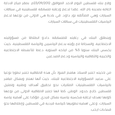
وقع بنك فلسطين اليوم الاحد الموافق 23/09/2012م. بمقر مركز الادارة
العامة بمدينة رام الله، عقدا لدعم ورعاية متسابقة فلسطينية في سباقات
السيارات وهي المتألقة نور داود. في بادرة هي الاولى من نوعها لدعم
الرياضيات الفلسطينيات في سباقات السيارات.
وينطلق البنك في رعايته للمتسابقة دادو انطلاقا من مسؤوليته
الاجتماعية، وانسجاما مع رؤيته بدعم الرياضيين والرياضة الفلسطينية، حيث
يخصص البنك سنويا 5% من ارباحه السنوية دعما للأنشطة الاجتماعية
والخيرية والثقافية والرياضية ودعم المبدعين.
من ناحيته اعتبر الاستاذ هاشم الشوا، بأن هذه الاتفاقية تعتبر تطورا نوعيا
على صعيد المسؤولية الاجتماعية للبنك، حيث أنها تهتم وبشكل مباشر
بالرياضيات الفلسطينيات المثابرات نحو تحقيق أهداف وطنية وتمثيل
فلسطين خارج حدود الوطن، كما انها تعتبر الاتفاقية الاولى من نوعها
كونها تهدف لرعاية شخصية رياضية بشكل فردي. مؤكدا على أهمية رياضة
السيارات، وعلى اهمية تطويرها كرياضة فردية في فلسطين وإطلاقها نحو
فضاءات ارحب.