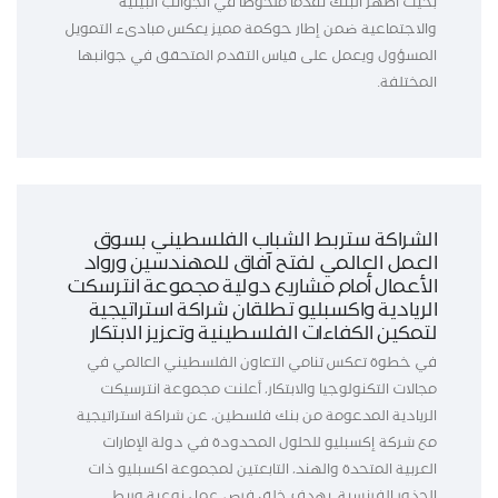
بحيث أظهر البنك تقدماً ملحوظاً في الجوانب البيئية
والاجتماعية ضمن إطار حوكمة مميز يعكس مبادىء التمويل
المسؤول ويعمل على قياس التقدم المتحقق في جوانبها
المختلفة.
الشراكة ستربط الشباب الفلسطيني بسوق
العمل العالمي لفتح آفاق للمهندسين ورواد
الأعمال أمام مشاريع دولية مجموعة انترسكت
الريادية واكسبليو تطلقان شراكة استراتيجية
لتمكين الكفاءات الفلسطينية وتعزيز الابتكار
في خطوة تعكس تنامي التعاون الفلسطيني العالمي في
مجالات التكنولوجيا والابتكار، أعلنت مجموعة انترسيكت
الريادية المدعومة من بنك فلسطين، عن شراكة استراتيجية
مع شركة إكسبليو للحلول المحدودة في دولة الإمارات
العربية المتحدة والهند، التابعتين لمجموعة اكسبليو ذات
الجذور الفرنسية، بهدف خلق فرص عمل نوعية وربط