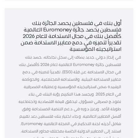
أول بنك في فلسطين يحصد الجائزة بنك
فلسطين يحصد جائزة Euromoney العالمية
كأفضل بنك في مجال الاستدامة للعام 2026
تقديراً لتميزه في دمج معايير الاستدامة ضمن
استراتيجيته المؤسسية
في إنجاز دولي جديد يضاف إلى سجل نجاحاته، حصد بنك
فلسطين جائزة Euromoney العالمية لعام 2026 كأفضل بنك
في مجال الاستدامة عن فئة (ESG)، تقديراً لتميزه في دمج
معايير الاستدامة البيئية، والاستدامة المجتمعية، والحوكمة
الرشيدة ضمن استراتيجيته المؤسسية وعملياته المصرفية
في العام 2025. ويجسد هذا التكريم رؤية البنك في بناء
نموذج مصرفي مسؤول، ليحقق قيمة اقتصادية واجتماعية
طويلة الأمد، ويعزز دوره في دعم التنمية المستدامة وفق
أفضل المعايير العالمية. وجاء اختيار بنك فلسطين بعد تقييم
شامل أجرته لجنة التحكيم في المجلة العالمية Euromoney،
استند إلى المعايير الدولية الخاصة بمختلف محاور الاستدامة،