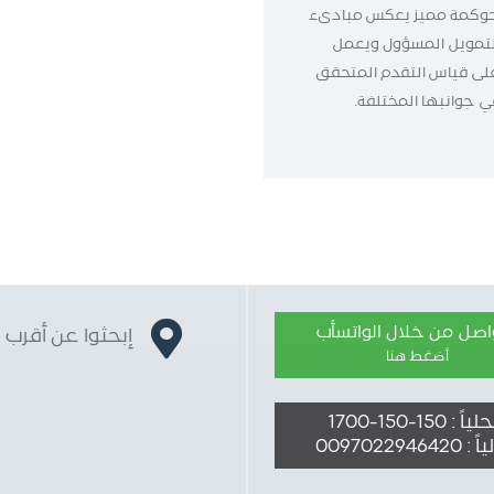
وكمة مميز يعكس مبادىء
لتمويل المسؤول ويعمل
لى قياس التقدم المتحقق
ي جوانبها المختلفة.
واصل من خلال الواتسأب
إبحثوا عن أقرب 
أضغط هنا
ً : 150-150-1700
009702294642