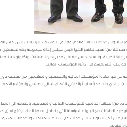
ر سايبوس “
SIBOS 2019
” والذي عقد في العاصمة البريطانية لندن خلال الف
 ممثل عن البنك ضم كلاً من السيد هاشم الشوا رئيس مجلس إدارة مجموعة بنك فلسطين،
 إدارة الخزينة، والسيد حسن عفيفي مدير إدارة العمليات وتكنولوجيا المعل
م فواضلة رئيس قسم في دائرة المؤسسات المالية.
 من كبار قادة المؤسسات المالية والمصرفية والمهتمين من مختلف دول ا
، والذي يعد حدثاً سنوياً رائداً في القطاع المالي العالمي والمؤتمر الأهم
ة من التجارب العالمية للمؤسسات المالية والمصرفية، بالإضافة الى الربط
يد العلاقات مع البنوك المراسلة التي يتعامل معها البنك، وفتح آفاق ج
طلاع على آخر التطورات التي حدثت على صناعة المنتجات والخدمات المصرفي
 البنوك.