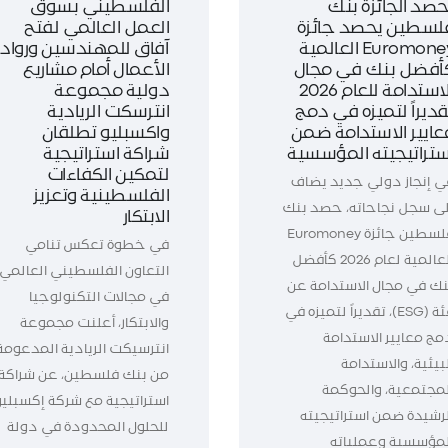
حصد الجائزة بنك
الفلسطيني بسوق
لسطين يحصد جائزة
العمل العالمي لفتح
Euromoney العالمية
آفاق للمهندسين ورواد
أفضل بنك في مجال
الأعمال أمام مشاريع
الاستدامة للعام 2026
دولية مجموعة
قديراً لتميزه في دمج
انترسكت الريادية
عايير الاستدامة ضمن
واكسبليو تطلقان
ستراتيجيته المؤسسية
شراكة استراتيجية
لتمكين الكفاءات
ي إنجاز دولي جديد يضاف
الفلسطينية وتعزيز
لى سجل نجاحاته، حصد بنك
الابتكار
فلسطين جائزة Euromoney
في خطوة تعكس تنامي
العالمية لعام 2026 كأفضل
التعاون الفلسطيني العالمي
نك في مجال الاستدامة عن
في مجالات التكنولوجيا
فئة (ESG)، تقديراً لتميزه في
والابتكار، أعلنت مجموعة
مج معايير الاستدامة
انترسيكت الريادية المدعومة
بيئية، والاستدامة
من بنك فلسطين، عن شراكة
لمجتمعية، والحوكمة
استراتيجية مع شركة إكسبليو
لرشيدة ضمن استراتيجيته
للحلول المحدودة في دولة
لمؤسسية وعملياته