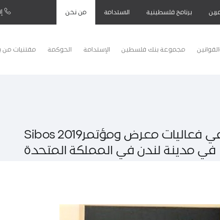
إت
رين
برنامج فلسطينية
الاستدامة
من نحن
لقوانين
مجموعة بنك فلسطين
الإستدامة
الحوكمة
مقتنيات من 
بنك فلسطين يختتم مشاركته في فعاليات معرض ومؤتمرSibos 2019
في مدينة لندن في المملكة المتحدة