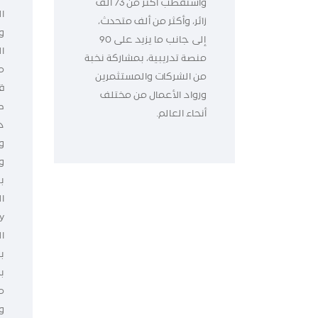
واستقطب أكثر من 73 ألف
زائر، وأكثر من ألف متحدث،
و
إلى جانب ما يزيد على 90
ا
منصة تدريبية، بمشاركة نخبة
م
من الشركات والمستثمرين
ق
ورواد الأعمال من مختلف
ط
أنحاء العالم.
د
و
و
ب
ا
ال
ب
ب
م
و