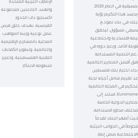
الإمارات العربية المتحدة
المصرفية في العام 2025.
والهند، التابعتين لمجموعة
يجسد هذا التكريم رؤية
اكسبليو ذات الجذور
لبنك في بناء نموذج
الفرنسية، بهدف خلق فرص
صرفي مسؤول، ليحقق
عمل نوعية وربط المواهب
يمة اقتصادية واجتماعية
المحلية بالمشاريع الإقليمية
ويلة الأمد، ويعزز دوره في
والعالمية، وتطوير الكفاءات
عم التنمية المستدامة
التقنية الفلسطينية، وتعزيز
فق أفضل المعايير العالمية.
منظومة الابتكار
جاء اختيار بنك فلسطين
عد تقييم شامل أجرته لجنة
لتحكيم في المجلة العالمية
Euromoney، استند إلى
معايير الدولية الخاصة
مختلف محاور الاستدامة،
حيث أظهر البنك تقدماً
لحوظاً في الجوانب البيئية
الاجتماعية ضمن إطار