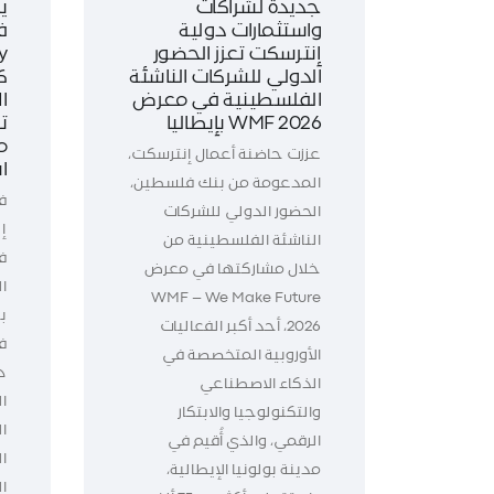
جديدة لشراكات
ي
واستثمارات دولية
ف
إنترسكت تعزز الحضور
الدولي للشركات الناشئة
ك
الفلسطينية في معرض
WMF 2026 بإيطاليا
ت
م
عززت حاضنة أعمال إنترسكت،
ا
المدعومة من بنك فلسطين،
ف
الحضور الدولي للشركات
إ
الناشئة الفلسطينية من
خلال مشاركتها في معرض
WMF – We Make Future
ب
2026، أحد أكبر الفعاليات
الأوروبية المتخصصة في
د
الذكاء الاصطناعي
ال
والتكنولوجيا والابتكار
ا
الرقمي، والذي أُقيم في
ا
مدينة بولونيا الإيطالية،
ا