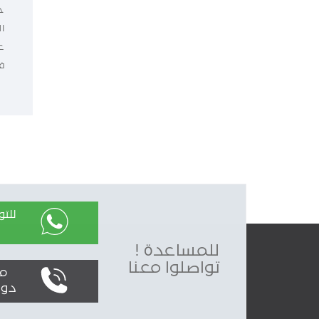
ح
ا
ع
ف
للت
للمساعدة !
تواصلوا معنا
محليا
دولياً : 0