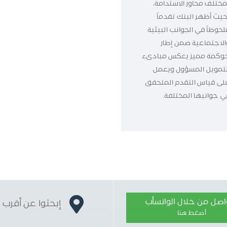
مختلف محاور الاستدامة،
حيث أظهر البنك تقدماً
لحوظاً في الجوانب البيئية
الاجتماعية ضمن إطار
وكمة مميز يعكس مبادىء
لتمويل المسؤول ويعمل
لى قياس التقدم المتحقق
ي جوانبها المختلفة.
واصل من خلال الواتسأب
إبحثوا عن أقرب 
أضغط هنا