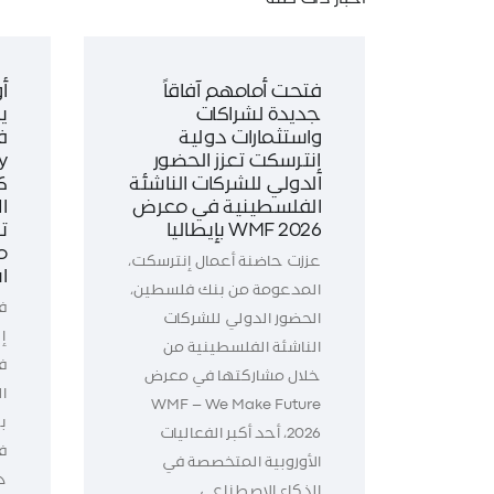
فتحت أمامهم آفاقاً
أ
جديدة لشراكات
ي
واستثمارات دولية
ف
إنترسكت تعزز الحضور
الدولي للشركات الناشئة
ك
الفلسطينية في معرض
WMF 2026 بإيطاليا
ت
م
عززت حاضنة أعمال إنترسكت،
ا
المدعومة من بنك فلسطين،
ف
الحضور الدولي للشركات
إ
الناشئة الفلسطينية من
خلال مشاركتها في معرض
WMF – We Make Future
ب
2026، أحد أكبر الفعاليات
الأوروبية المتخصصة في
د
الذكاء الاصطناعي