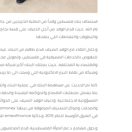
استضاف بنك فلسطين وفداً من الطلبة الخريجين من جامعة
رام الله، حيث قدم الوفد من أجل التعرف على قصة نجاح
والتطورات والنشاطات التي ينفذها.
للنهوض بالخدمات المصرفية في فلسطين، وتمويل مختلف ا
وشبكة من نقاط البيع الالكترونية التي وصلت الى ما يزيد عن 6000 نقطة بيع موزعة في جميع المدن والمناطق ال
كما تم الحديث عن مساهمة البنك في عملية البناء والتن
المسؤولية الاجتماعية. وتعرف الوفد الضيف على الجو
والمجلات ومراكز التصنيف المرموقة من بينها؛
romoney
في الشرق الأوسط للعام 2015، وجائزة
emeafinance
للشم
وحول مشاريع دعم المرأة الفلسطينية، قدم المحاضرون م