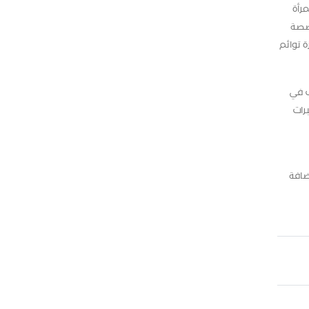
رأة
صصة
 توائم
ب في
رات
ضافة