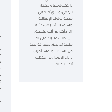
ال
والتكنولوجيا والابتكار
ا
الرقمي، والذي أُقيم في
ا
مدينة بولونيا الإيطالية،
ا
واستقطب أكثر من 73 ألف
زائر، وأكثر من ألف متحدث،
و
إلى جانب ما يزيد على 90
ا
منصة تدريبية، بمشاركة نخبة
م
من الشركات والمستثمرين
ق
ورواد الأعمال من مختلف
ط
أنحاء العالم.
د
و
و
ب
ا
ال