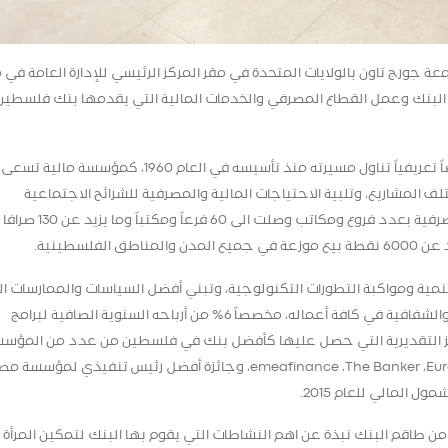
 جورج تاون بالولايات المتحدة في مقر المركز الرئيسي للإدارة العامة في 
 البنك وعمل القطاع المصرفي والخدمات المالية التي يقدمها بنك فلسطين
وخلال اللقاء مع الوفد الضيف، قدم طاقم من البنك عرضاً تعريفياً تناول مسيرته منذ تأسيسه في العام 1960، كمؤسسة مالية تسعى
لمشاريع، وتلبية الاحتياجات المالية والمصرفية للشرائح الاجتماعية
والاقتصادية المختلفة. حيث يمتلك البنك أكبر شبكة مصرفية بعدد فروع ومكاتب وصلت الى
فلسطينية.
مية ومواكبة التطورات التكنولوجية، وتبني أفضل السياسات والممارسات الع
بما يشمل متطلبات الافصاح والحوكمة الرشيدة والدقة والشفافية في كافة أعماله، مخصصاً 6% من أرباحه السنوية الصافية لبرامج
ائز التقديرية التي حصل عليها كأفضل بنك في فلسطين من عدد من المؤس
Eu
،
The Banker
،
emeafinance
، وجائزة أفضل رئيس تنفيذي لمؤسسة مص
ول المالي للعام 2015.
ن طاقم البنك نبذة عن اهم النشاطات التي يقوم بها البنك لتمكين المرأة