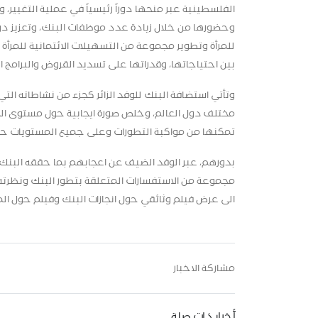
الفلسطينية عبر منحها دوراً رئيسياً في عملية التغيير، 
وحضورها من خلال زيادة عدد موظفات البنك، وتعزيز د
للمرأة وتطوير مجموعة من التسهيلات الائتمانية للمرأ
بين احتياجاتها، وقدراتها على تسديد القروض والبرامج
وتأتي استضافة البنك للوفد الزائر كجزء من نشاطاته ال
مختلف دول العالم، وخلص صورة ايجابية حول مستوى ال
تمكنها من مواكبة التطورات وعلى جميع المستويات حول
بدورهم، عبر الوفد الضيف عن اعجابهم بما حققه البنك
مجموعة من الاستفسارات المتعلقة بتطور البنك ونظرته ال
الى عرض فيلم وثائقي حول انجازات البنك وفيلم حول المس
مشاركة الاخبار
أخبار ذات صلة