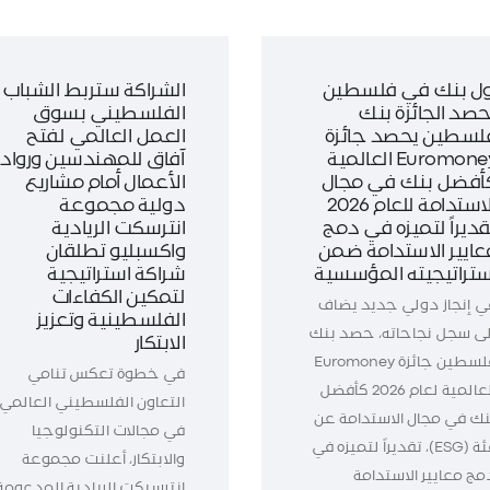
ول بنك في فلسطين
الشراكة ستربط الشباب
حصد الجائزة بنك
الفلسطيني بسوق
لسطين يحصد جائزة
العمل العالمي لفتح
Euromoney العالمية
آفاق للمهندسين ورواد
أفضل بنك في مجال
الأعمال أمام مشاريع
الاستدامة للعام 2026
دولية مجموعة
قديراً لتميزه في دمج
انترسكت الريادية
عايير الاستدامة ضمن
واكسبليو تطلقان
ستراتيجيته المؤسسية
شراكة استراتيجية
لتمكين الكفاءات
ي إنجاز دولي جديد يضاف
الفلسطينية وتعزيز
لى سجل نجاحاته، حصد بنك
الابتكار
فلسطين جائزة Euromoney
في خطوة تعكس تنامي
العالمية لعام 2026 كأفضل
التعاون الفلسطيني العالمي
نك في مجال الاستدامة عن
في مجالات التكنولوجيا
فئة (ESG)، تقديراً لتميزه في
والابتكار، أعلنت مجموعة
مج معايير الاستدامة
انترسيكت الريادية المدعومة