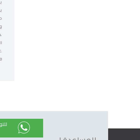
ب
ب
م
و
ح
ا
ع
ف
للت