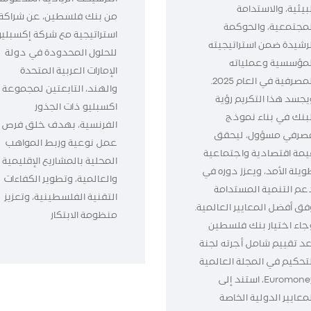
بيئية، والاستدامة
من بنك فلسطين، عن شراكة
لمجتمعية، والحوكمة
استراتيجية مع شركة إكسبليو
لرشيدة ضمن استراتيجيته
للحلول المحدودة في دولة
لمؤسسية وعملياته
الإمارات العربية المتحدة
المصرفية في العام 2025.
والهند، التابعتين لمجموعة
يجسد هذا التكريم رؤية
اكسبليو ذات الجذور
لبنك في بناء نموذج
الفرنسية، بهدف خلق فرص
صرفي مسؤول، ليحقق
عمل نوعية وربط المواهب
يمة اقتصادية واجتماعية
المحلية بالمشاريع الإقليمية
ويلة الأمد، ويعزز دوره في
والعالمية، وتطوير الكفاءات
عم التنمية المستدامة
التقنية الفلسطينية، وتعزيز
فق أفضل المعايير العالمية.
منظومة الابتكار
جاء اختيار بنك فلسطين
عد تقييم شامل أجرته لجنة
لتحكيم في المجلة العالمية
Euromoney، استند إلى
معايير الدولية الخاصة