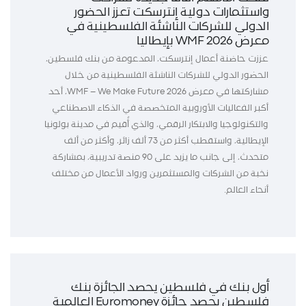
واستثمارات دولية إنترسكت تعزز الحضور
الدولي للشركات الناشئة الفلسطينية في
معرض WMF 2026 بإيطاليا
عززت حاضنة أعمال إنترسكت، المدعومة من بنك فلسطين،
الحضور الدولي للشركات الناشئة الفلسطينية من خلال
مشاركتها في معرض WMF – We Make Future 2026، أحد
أكبر الفعاليات الأوروبية المتخصصة في الذكاء الاصطناعي
والتكنولوجيا والابتكار الرقمي، والذي أُقيم في مدينة بولونيا
الإيطالية، واستقطب أكثر من 73 ألف زائر، وأكثر من ألف
متحدث، إلى جانب ما يزيد على 90 منصة تدريبية، بمشاركة
نخبة من الشركات والمستثمرين ورواد الأعمال من مختلف
أنحاء العالم.
أول بنك في فلسطين يحصد الجائزة بنك
فلسطين يحصد جائزة Euromoney العالمية