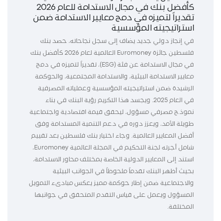
كأفضل بنك في مجال الاستدامة للعام 2026
تقديراً لتميزه في دمج معايير الاستدامة ضمن
استراتيجيته المؤسسية
في إنجاز دولي جديد يضاف إلى سجل نجاحاته، حصد بنك
فلسطين جائزة Euromoney العالمية لعام 2026 كأفضل بنك
في مجال الاستدامة عن فئة (ESG)، تقديراً لتميزه في دمج
معايير الاستدامة البيئية، والاستدامة المجتمعية، والحوكمة
الرشيدة ضمن استراتيجيته المؤسسية وعملياته المصرفية
في العام 2025. ويجسد هذا التكريم رؤية البنك في بناء
نموذج مصرفي مسؤول، ليحقق قيمة اقتصادية واجتماعية
طويلة الأمد، ويعزز دوره في دعم التنمية المستدامة وفق
أفضل المعايير العالمية. وجاء اختيار بنك فلسطين بعد تقييم
شامل أجرته لجنة التحكيم في المجلة العالمية Euromoney،
استند إلى المعايير الدولية الخاصة بمختلف محاور الاستدامة،
بحيث أظهر البنك تقدماً ملحوظاً في الجوانب البيئية
والاجتماعية ضمن إطار حوكمة مميز يعكس مبادىء التمويل
المسؤول ويعمل على قياس التقدم المتحقق في جوانبها
المختلفة.