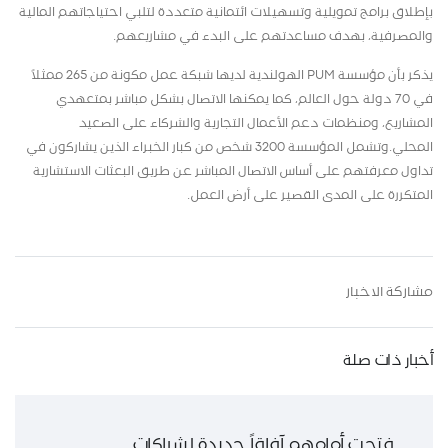
بإطلاق برامج تمويلية وتسهيلات ائتمانية متعددة لتلبي احتياجاتهم المالية
والمصرفية، بهدف مساعدتهم على البدء في مشاريعهم.
يذكر بأن مؤسسة
PUM
الهولندية لديها شبكة عمل مكونة من 265 ممثلاً
في 70 دولة حول العالم، كما يمكنها الاتصال بشكل مباشر بمتعهدي
المشاريع، ومنظمات دعم الأعمال التجارية والشركاء على الصعيد
المحلي
.
وتشمل المؤسسة 3200 شخص من كبار الخبراء الذين يشاركون في
تداول معرفتهم على أساس الاتصال المباشر عن طريق البعثات الاستشارية
المتكررة على المدى القصير على أرض العمل.
مشاركة الاخبار
أخبار ذات صلة
فتحت أمامهم آفاقاً جديدة لشراكات