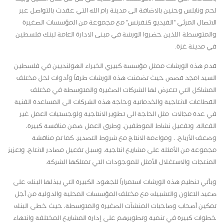
لحم ونابلس وحنين بالاضافة الى مدينة رام الله التي عقدت بالتواصل عبر
الاتصال المرئي "الفيديو كنفرنس" مع مجموعة من المؤسسات الصغيرة
والمتوسطة اللذين حضروا الورشة في مبنى الادارة العامة لبنك فلسطين
في مدينة غزة.
قدم هذه الورشات ممثل مؤسسة كبيري الخبراء الهولنديين في فلسطين
السيد امجد قصص حيث تضمنت هذه الورشات طرقاً وأدوات لحل مختلف
المشاكل التي تتعرض لها الشركات الصغيرة والمتوسطة في مختلف
القطاعات الانتاجية والخدماتية وحاجة هذه الشركات الى المساعدة الفنية
في عدة مجالات مثل الحاجة الى تطوير الانتاجية ولوجستيات العمل غير
الفعالة، وتفعيل نشاط الموظفين، وطرق العمل ضمن منافسة كبيرة،
وضعف الأرباح، ، ومواءمة الانتاج مع شروط التصدير، كما تم مناقشة
مجموعة من الأمثلة على مشاريع انتاجية، وسبل تفعيل مصادر الانتاج، وتعزيز
المنتجات والاستغلال الأمثل للموجودات التي تمتلكها الشركة.
ويأتي تنظيم هذه الورشات استمراراً للجهود الكبيرة التي يبذلها البنك على
صعيد التعاون والتشبيك مع مختلف المؤسسات المحلية والدولية من أجل
تمكين أصحاب وصاحبات المنشآت الصغيرة والمتوسطة، حيث خطى البنك
خطوات كبيرة في تنمية وتطويرهم على إدارة المشاريع المختلفة وانتهاء