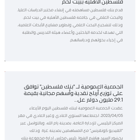
فلسطين الأهلية ببيت لحم
قدم بنك فلسطين مساهمته في إنشاء مختبر الدراسات العليا،
والبحث العلمي في جامعة فلسطين الأهلية في بيت لحم،
وذلك لتشجيع البحث العلمي وتطوير مشاريع الأبحاث العلمية،
التي تهدف لخدمة الباحثين وأعضاء هيئة التدريس والطلبة
في إجراء بحوثهم ودراساتهم.
الجمعية العمومية لــ "بنك فلسطين" توافق
على توزيع أرباح نقدية وأسهم مجانية بقيمة
29.1 مليون دولار عل...
عقدت الجمعية العمومية لبنك فلسطين اليوم الأربعاء
2023/04/05، اجتماعها السنوي العادي وغير العادي في مقر
المركز الرئيسي للإدارة العامة، بمدينة رام الله، وبالتواصل عبر
"الفيديو كونفرنس" مع المساهمين بمدينة غزة. وذلك
بحضور السيد هاشم الشوا، رئيس مجلس إدارة مجموعة بنك