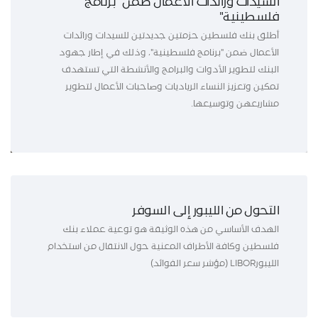
السيدات ورائدات الأعمال ضمن "برنامج
فلسطينية"
أطلق بنك فلسطين حزمتين جديدتين للسيدات ورائدات
الأعمال ضمن "برنامج فلسطينية"، وذلك في إطار جهود
البنك لتطوير الأدوات والبرامج والأنشطة التي تستهدف
تمكين وتعزيز النساء الرياديات وصاحبات الأعمال لتطوير
مشاريعهن وتوسيعها.
التحول من الليبور إلى السوفر
الهدف الأساسي من هذه الوثيقة هو توعية عملاء بنك
فلسطين وكافة الأطراف المعنية حول الانتقال من استخدام
الليبورLIBOR (مؤشر سعر الفوائد)