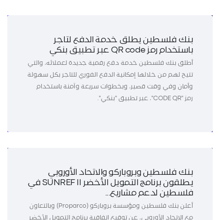
بنك فلسطين يطلق خدمة الدفع لتاجر
باستخدام رمز QR code عبر تطبيق بنكي
أطلق بنك فلسطين خدمة دفع رقمية جديدة لعملائه، والتي
تتيح لهم من خلالها إمكانية الدفع الفوري للتاجر بكل سهولة
وأمان وفي وقت قصير، وبخطوات سريعة وآمنة باستخدام
رمز "CODE QR"، عبر تطبيق "بنكي".
بنك فلسطين وبروباركو والاتحاد الأوروبي
يطلقون برنامج التمويل الأخضر SUNREF II في
فلسطين لدعم مشاريع...
أعلن بنك فلسطين ومؤسسة بروباركو (Proparco) وبالتعاون
مع الاتحاد الأوروبي، عن توقيع اتفاقية برنامج التمويل الأخضر