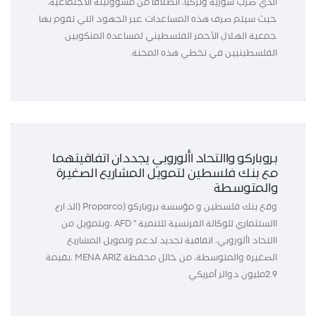
الذي ضرب سورية وتركيا، انطلاقًا من مسؤوليته الاجتماعية،
حيث سيتم صرف هذه المساعدات عبر الجهود التي تقوم بها
جمعية الهلال الأحمر الفلسطيني لمساعدة المنكوبين
الفلسطينيين في تخطي هذه المحنة.
بروباركو واالتحاد األوروبي يجددان اتفاقيتهما
مع بنك فلسطين لتمويل المشاريع الصغيرة
والمتوسطة
وقع بنك فلسطين و مؤسسة بروباركو (Proparco (الذ ارع
االستثماري للوكالة الفرنسية للتنمية " AFD ،وبتمويل من
االتحاد األوروبي، اتفاقية تجديد لدعم وتمويل المشاريع
الصغيرة والمتوسطة، من خالل محفظة MENA ARIZ ،بقيمة
2.9مليون دوالر أمريكي