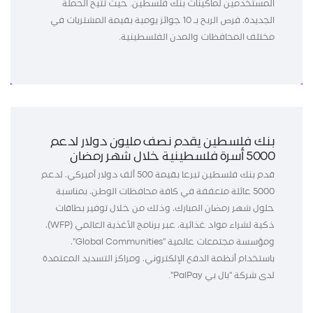
المستخدمين لماكينات بنك فلسطين. حيث تتيح الحملة
الجديدة، فرص الربح بـ 10 جوائز يومية بقيمة المشتريات في
مختلف المحافظات والمدن الفلسطينية.
بنك فلسطين يقدم نصف مليون دولار لدعم
5000 أسرة فلسطينية خلال شهر رمضان
قدم بنك فلسطين تبرعا بقيمة 500 ألف دولار أميركي، لدعم
5000 عائلة متعففة في كافة محافظات الوطن، بمناسبة
حلول شهر رمضان المبارك، وذلك من خلال توفير بطاقات
ذكية لشراء مواد غذائية، عبر برنامج الأغذية العالمي (WFP)،
ومؤسسة مجتمعات عالمية "Global Communities"،
باستخدام أنظمة الدفع الإلكتروني، ومراكز التسديد المعتمدة
لدى شركة "بال بي PalPay".