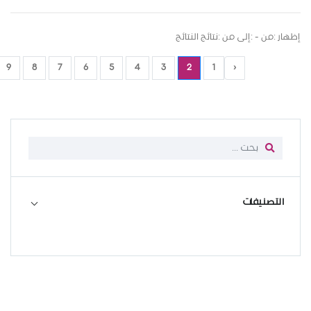
إظهار :من - :إلى من :نتائج النتائج
9
8
7
6
5
4
3
2
1
‹
التصنيفات