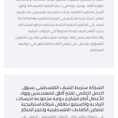
طويلة الأمد، ويعزز دوره في دعم التنمية المستدامة وفق
أفضل المعايير العالمية. وجاء اختيار بنك فلسطين بعد تقييم
شامل أجرته لجنة التحكيم في المجلة العالمية Euromoney،
استند إلى المعايير الدولية الخاصة بمختلف محاور الاستدامة،
بحيث أظهر البنك تقدماً ملحوظاً في الجوانب البيئية
والاجتماعية ضمن إطار حوكمة مميز يعكس مبادىء التمويل
المسؤول ويعمل على قياس التقدم المتحقق في جوانبها
المختلفة.
الشراكة ستربط الشباب الفلسطيني بسوق
العمل العالمي لفتح آفاق للمهندسين ورواد
الأعمال أمام مشاريع دولية مجموعة انترسكت
الريادية واكسبليو تطلقان شراكة استراتيجية
لتمكين الكفاءات الفلسطينية وتعزيز الابتكار
في خطوة تعكس تنامي التعاون الفلسطيني العالمي في