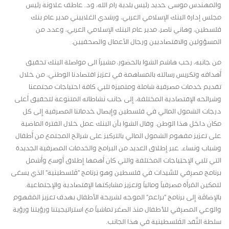
والمهندس موسى حديد رئيس بلدية رام الله، ود. عاطف علاونة رئيس
مجلس إدارة البنك الإسلامي العربي، ورشدي الغلاييني مدير عام بنك
فلسطين، وهاني ناصر، مدير عام البنك الإسلامي العربي، وعدد من
المسؤولين والاقتصاديين ورجال الأعمال والصحفيين
.
من جانبه، رحب هاشم الشوا بالحضور، مشيراً الى مواصلة البنك تحقيق
أَهدافه وتكريس رسالته بالمساهمة في تعزيز اقتصادنا الوطني، من خلال
تقديم خدمات مصرفية شاملة ومتميزة تلبي كافة احتياجات مجتمعنا
وشرائحه الإِقتصادية المختلفة، إِلى جانب نشاطاته المتنوعة لتحقيق أَعلى
درجات الشمول المالي في فلسطين وإِيصال خدماتنا المصرفية إِلى كل
مكان داخل هذا الوطن. وقال الشوا بأن البنك عمل خلال الفترة الماضية
على تعزيز مفهوم الشمول المالي بالتركيز على شرائح المجتمع من أَطفال
وشباب ونساء. عبر إِطلاق العديد من البرامج والخدمات المصرفية الجديدة
التي تلبي الإِحتِياجات المختلفة والتي كان أَهمها إِطلاق أَوسع وأَشمل
برنامج مصرِفي للسَّيدات في فلسطين وهو بَرنامج "فَلسطينية" الذي يسعَى
لتمكين المَرأَة مصرفياً ومالياً وتعزيز مشاركتها الإِقتصادية والإِجتماعية.
بالإِضافَة إِلى برنامج "براعم" الموجه لشريحة الأَطفال بهدف تعزيز المَفهوم
والوعي المصرِفي للأَطفال منذ الصغر تماشياً مع استراتيجيتنا ورؤيتنا ورؤية
سلطة النَّقد الفَلسطينية في هذا الجانب.