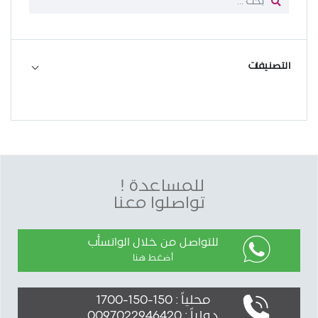
التصنيفات
للمساعدة !
تواصلوا معنا
للتواصل من خلال الواتسأب
أضغط هنا
محلياً : 150-150-1700
دولياً : 0097022946420