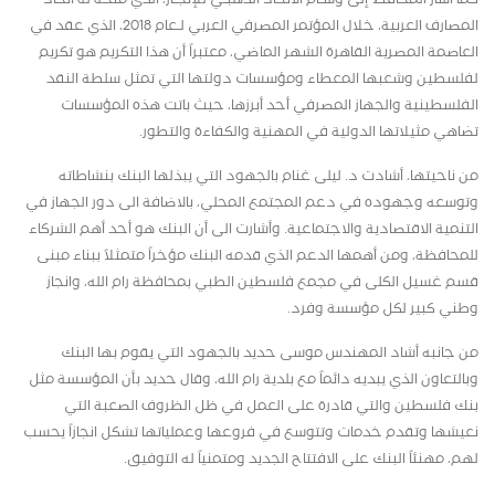
المصارف العربية، خلال المؤتمر المصرفي العربي لـعام 2018، الذي عقد في
العاصمة المصرية القاهرة الشهر الماضي، معتبراً أن هذا التكريم هو تكريم
لفلسطين وشعبها المعطاء ومؤسسات دولتها التي تمثل سلطة النقد
الفلسطينية والجهاز المصرفي أحد أبرزها، حيث باتت هذه المؤسسات
تضاهي مثيلاتها الدولية في المهنية والكفاءة والتطور.
من ناحيتها، أشادت د. ليلى غنام بالجهود التي يبذلها البنك بنشاطاته
وتوسعه وجهوده في دعم المجتمع المحلي، بالاضافة الى دور الجهاز في
التنمية الاقتصادية والاجتماعية. وأشارت الى أن البنك هو أحد أهم الشركاء
للمحافظة، ومن أهمها الدعم الذي قدمه البنك مؤخراً متمثلاً ببناء مبنى
قسم غسيل الكلى في مجمع فلسطين الطبي بمحافظة رام الله، وانجاز
وطني كبير لكل مؤسسة وفرد.
من جانبه أشاد المهندس موسى حديد بالجهود التي يقوم بها البنك
وبالتعاون الذي يبديه دائماً مع بلدية رام الله، وقال حديد بأن المؤسسة مثل
بنك فلسطين والتي قادرة على العمل في ظل الظروف الصعبة التي
نعيشها وتقدم خدمات وتتوسع في فروعها وعملياتها تشكل انجازاً يحسب
لهم، مهنئاً البنك على الافتتاح الجديد ومتمنياً له التوفيق.