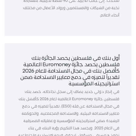
متحدث، إلى جانب ما يزيد على 90 منصة تدريبية، بمشاركة
نخبة من الشركات والمستثمرين ورواد الأعمال من مختلف
أنحاء العالم.
أول بنك في فلسطين يحصد الجائزة بنك
فلسطين يحصد جائزة Euromoney العالمية
كأفضل بنك في مجال الاستدامة للعام 2026
تقديراً لتميزه في دمج معايير الاستدامة ضمن
استراتيجيته المؤسسية
في إنجاز دولي جديد يضاف إلى سجل نجاحاته، حصد بنك
فلسطين جائزة Euromoney العالمية لعام 2026 كأفضل بنك
في مجال الاستدامة عن فئة (ESG)، تقديراً لتميزه في دمج
معايير الاستدامة البيئية، والاستدامة المجتمعية، والحوكمة
الرشيدة ضمن استراتيجيته المؤسسية وعملياته المصرفية
في العام 2025. ويجسد هذا التكريم رؤية البنك في بناء
نموذج مصرفي مسؤول، ليحقق قيمة اقتصادية واجتماعية