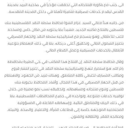
الى جنب مع باكورة افتتاحاته التي تحققت مؤخراً في ضاحية البريد بمدينة
القدس ليقدم خدمات مصرفية متميزة لأهلنا في داخل المدينة المقدسة.
من جانبه هنأ معالي السيد عزام الشوا محافظ سلطة النقد الفلسطينية بنك
فلسطين بافتتاح مكتبه الجديد، مشيداً بما يحتويه من مكان خاص ومساحة
للعب للأطفال، وهو ينسجم مع استراتيجية سلطة النقد والجهاز المصرفي،
بتعزيز الشمول المالي وتحقيق أعلى درجاته، بما في ذلك الاهتمام بتوعية
الأطفال بالخدمات المصرفية وعمل القطاع المالي
.
وقال محافظ سلطة النقد إن افتتاح هذا المكتب في حي الطيرة بمحافظة
رام الله، هو استمرار لنهج واستراتيجية سلطة النقد في تعزيز انتشار فروع
ومكاتب المصارف لتغطي كافة المناطق. وهناك مزيد من الجهود والاهتمام
من قبل الجهاز المصرفي في هذا المجال
.
وأشاد المحافظ بحيوية بنك
فلسطين وتنوع منتجاته ومساهماته، وتحقيقه نسب نمو مميزة من خلال
توفيره خدمات متنوعة، وتواجده في جميع المحافظات الفلسطينية، بما
في ذلك الريف والمناطق النائية، وإسهاماته الفاعلة في المسؤولية
المجتمعية الموجهة خاصة إلى قطاعات المرأة، والتعليم، والصحة، والبيئة،
ومعالجة الفقر، والثقافة والفنون
.
كما أشار المحافظ إلى وسـام الاتحاد الذهبـي للإنجـاز، الذي منحه له اتحاد