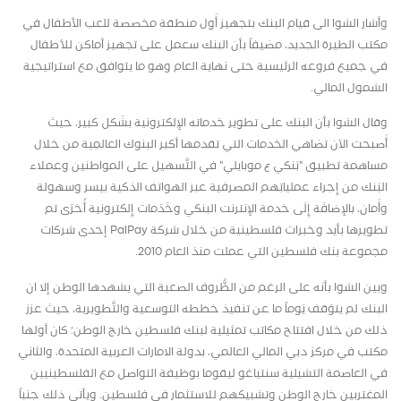
وأشار الشوا الى قيام البنك بتجهيز أَول منطقة مخصصة للعب الأَطفال في
مكتب الطيرة الجديد، مضيفاً بأن البنك سعمل على تجهيز أماكن للأطفال
في جميع فروعه الرئيسية حتى نهاية العام وهو ما يتوافق مع استراتيجية
الشمول المالي.
وقال الشوا بأن البنك على تطوِير خدماته الإِلكترونية بشَكل كبير، حيث
أَصبحت الآن تضاهي الخدمات التي تقدمها أكبر البنوك العالمِية من خلال
مساهمة تطبيق "بَنكي ع موبايلي" في التَّسهيل على المواطنين وعملاء
البَنك من إِجراء عملياتِهم المصرفية عبر الهواتف الذكية بيسر وسهولة
وأَمان، بالإِضافَة إِلَى خدمة الإِنترنت البنكي وخَدَمات إِلكترونية أُخرَى تم
تطويرها بأيد وخبرات فلسطينية من خلال شركة
PalPay
إحدى شركات
مجموعة بنك فلسطين التي عملت منذ العام 2010.
وبين الشوا بأنه على الرغم من الظُّروف الصعبة التي يشهدها الوطن إلا ان
البنك لم يتوَقف يَوماً ما عن تنفيذ خطَطه التوسعية والتَّطويرية، حيث عزز
ذلك من خلال افتتاح مكاتب تمثيلية لبنك فلسطين خارج الوطن؛ كان أولها
مكتب في مركز دبي المالي العالمي، بدولة الامارات العربية المتحدة، والثاني
في العاصمة التشيلية سنتياغو ليقوما بوظيفة التواصل مع الفلسطينيين
المغتربين خارج الوطن وتشبيكهم للاستثمار في فلسطين. ويأتي ذلك جنباً