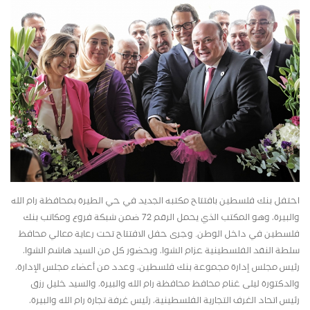
احتفل بنك فلسطين بافتتاح مكتبه الجديد في حي الطيرة بمحافظة رام الله
والبيرة، وهو المكتب الذي يحمل الرقم 72 ضمن شبكة فروع ومكاتب بنك
فلسطين في داخل الوطن. وجرى حفل الافتتاح تحت رعاية معالي محافظ
سلطة النقد الفلسطينية عزام الشوا، وبحضور كل من السيد هاشم الشوا،
رئيس مجلس إدارة مجموعة بنك فلسطين، وعدد من أعضاء مجلس الإدارة،
والدكتورة ليلى غنام محافظ محافظة رام الله والبيرة، والسيد خليل رزق
رئيس اتحاد الغرف التجارية الفلسطينية، رئيس غرفة تجارة رام الله والبيرة،