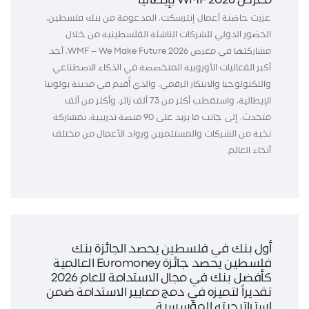
معرض WMF 2026 بإيطاليا
عززت حاضنة أعمال إنترسكت، المدعومة من بنك فلسطين،
الحضور الدولي للشركات الناشئة الفلسطينية من خلال
مشاركتها في معرض WMF – We Make Future 2026، أحد
أكبر الفعاليات الأوروبية المتخصصة في الذكاء الاصطناعي
والتكنولوجيا والابتكار الرقمي، والذي أُقيم في مدينة بولونيا
الإيطالية، واستقطب أكثر من 73 ألف زائر، وأكثر من ألف
متحدث، إلى جانب ما يزيد على 90 منصة تدريبية، بمشاركة
نخبة من الشركات والمستثمرين ورواد الأعمال من مختلف
أنحاء العالم.
أول بنك في فلسطين يحصد الجائزة بنك
فلسطين يحصد جائزة Euromoney العالمية
كأفضل بنك في مجال الاستدامة للعام 2026
تقديراً لتميزه في دمج معايير الاستدامة ضمن
استراتيجيته المؤسسية