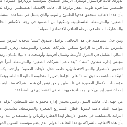
بدورها، قالت فرانسواز لومبارد، الرئيس التنفيذي لمؤسسة بروباركو: "كشركاء لب
فلسطين منذ فترة طويلة، نفخر بوقوفنا الى جانب الاقتصاد الفلسطيني، ونؤكد ثقت
بأن هذه الاتفاقية ستحقق هدفها الطموح والمهم، والذي يتمثل في مساعدة المشار
الصغيرة والمتوسطة الفلسطينية، وتمكينها من الصمود في وجه الانكماش الحا
والمشاركة الفاعلة في مرحلة التعافي الاقتصادي المقبلة
".
ومن خلال مساهمته في هذا التحالف، يواصل صندوق "سند" تدخلاته ليبرهن بش
ملموس على التزامه الراسخ بتمكين الشركات الصغيرة والمتوسطة، وتعزيز المش
المالي الشامل في الشرق الأوسط وشمال أفريقيا. وأوضحت د. دانييلا بكمان، رئي
مجلس إدارة صندوق "سند": "يُعد دعم الشركات الصغيرة والمتوسطة أمراً حيوي
لتحقيق الاستقرار والنمو الاقتصادييْن، خاصة خلال الأوقات الصعبة". وأردفت بكما
"تؤكد مساهمة صندوق "سند" على التزامنا بتعزيز المنظومة المالية الشاملة، وبتمك
مؤسسات الأعمال الصغيرة في فلسطين. ونحن نؤمن أن هذه الشراكة ستساهم 
إحداث تغيير إيجابي كبير، ومساندة جهود التعافي الاقتصادي في المنطقة
".
من جهته، قال هاشم الشوا، رئيس مجلس إدارة مجموعة بنك فلسطين: "نؤكد ع
مواصلة البنك دعمه لتمويل قطاع المشاريع الصغيرة والمتوسطة، مشددين ع
التزامه بالمساهمة في تحقيق الازدهار لهذا القطاع وللزبائن والمستفيدين منه. ون
بأن هذه الاتفاقية بالشراكة مع هذا التحالف الدولي الذي يضم مؤسسة التمويل الدول