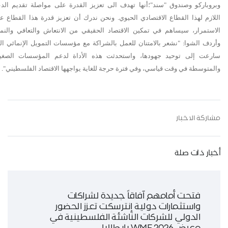
وبروباركو وصندوق "سند"؛
أنها تهدف الى تعزيز القدرة على مواصلة تقديم الد
اللازم لهذا القطاع الاقتصادي الحيوي. ونحن ندرك أن تعزيز قدرة هذا القطاع ع
الاستمرار، سيساهم في تمكين الاقتصاد الحقيقي من الانتعاش والتعافي والنمو
وأردف الشوا: "نشعر بالامتنان للعمل بالشراكة مع مؤسسات التمويل الإنمائي ال
سارعت إلى توحيد جهودها، واستحدثت هذه الأداة لدعم المؤسسات الصغي
والمتوسطة في وقت قياسي، وفي فترة حرجة للغاية يواجهها الاقتصاد الفلسطيني".
مشاركة الاخبار
أخبار ذات صلة
فتحت أمامهم آفاقاً جديدة لشراكات
واستثمارات دولية إنترسكت تعزز الحضور
الدولي للشركات الناشئة الفلسطينية في