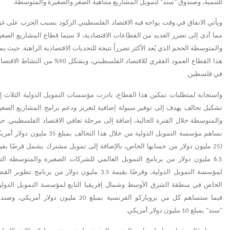
للتنمية، وصندوق "سند" لتمويل المشاريع متناهية الصغر والصغيرة والمتوسطة.
ويأتي الاتفاق في وقت يواجه فيه الاقتصاد الفلسطيني الركود بسبب الحرب على غز
مما أدى إلى تضرر العديد من القطاعات الاقتصادية، لا سيما قطاع المشاريع الصغي
والمتوسطة الحجم الذي يُعد الأكثر تضرراً نتيجة للتحديات الاقتصادية الراهنة. حيث يم
هذا القطاع العمود الفقري للاقتصاد الفلسطيني، ويشكل 90% من النشاط ا
في فلسطين
.
واستجابة لمتطلبات تمكين هذا القطاع، بادرت مؤسسات التمويل الدولية الثلاث إ
تشكيل تحالف يهدف إلى توفير سيولة إضافية لتعزيز
ودعم برامج
المشاريع الصغي
والمتوسطة خلال الفترة الحالية، إضافة إلى مرحلة تعافي الاقتصاد الفلسطيني. ح
تساهم مؤسسة التمويل الدولية من خلال هذا التحالف بمبلغ 35 مليون دو
(25 مليون دولار من حسابها الخاص، بالإضافة إلى تمويل مشترك يشمل قرضًا بقي
6.5 مليون دولار من برنامج التمويل العالمي للشركات الصغيرة والمتوسطة التا
لمؤسسة التمويل الدولية، وقرضًا بقيمة 3.5 مليون دولار من برنامج تطوير ا
الخاص في منطقة الشرق الأوسط وشمال إفريقيا التابع لمؤسسة التمويل الدولية
فيما ستساهم كل من بروباركو الفرنسية بمبلغ 20 مليون دولار أمريكي، 
"سند" بمبلغ 10 مليون دولار أمريكي
.