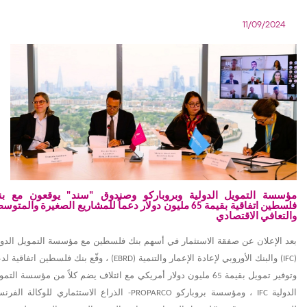
11/09/2024
مؤسسة التمويل الدولية وبروباركو وصندوق "سند" يوقعون مع بن
فلسطين اتفاقية بقيمة 65 مليون دولار دعماً للمشاريع الصغيرة والمتو
والتعافي الاقتصادي
بعد الإعلان عن صفقة الاستثمار في أسهم بنك فلسطين مع مؤسسة التمويل الدول
(
IFC
) والبنك الأوروبي لإعادة الإعمار والتنمية (
EBRD
) ، وقّع بنك فلسطين اتفاقية لد
وتوفير تمويل بقيمة
65
مليون دولار أمريكي مع ائتلاف يضم كلاً من مؤسسة التمو
الدولية
IFC
، ومؤسسة بروباركو
PROPARCO
- الذراع الاستثماري للوكالة الفرنس