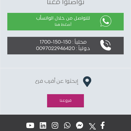
تواصلوا معنا
للتواصل من خلال الواتسأب
أضغط هنا
محلياً : 150-150-1700
دولياً : 0097022946420
إبحثوا عن أقرب فرع
فروعنا