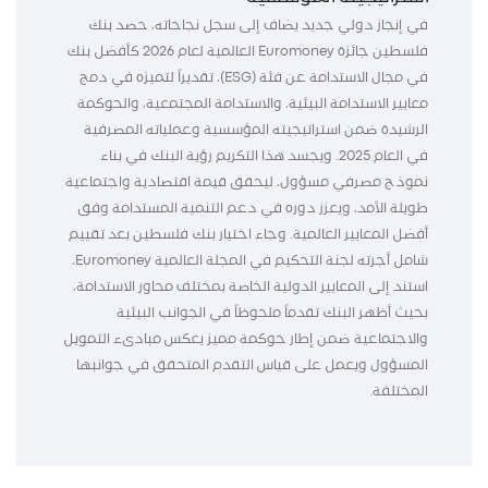
في إنجاز دولي جديد يضاف إلى سجل نجاحاته، حصد بنك
فلسطين جائزة Euromoney العالمية لعام 2026 كأفضل بنك
في مجال الاستدامة عن فئة (ESG)، تقديراً لتميزه في دمج
معايير الاستدامة البيئية، والاستدامة المجتمعية، والحوكمة
الرشيدة ضمن استراتيجيته المؤسسية وعملياته المصرفية
في العام 2025. ويجسد هذا التكريم رؤية البنك في بناء
نموذج مصرفي مسؤول، ليحقق قيمة اقتصادية واجتماعية
طويلة الأمد، ويعزز دوره في دعم التنمية المستدامة وفق
أفضل المعايير العالمية. وجاء اختيار بنك فلسطين بعد تقييم
شامل أجرته لجنة التحكيم في المجلة العالمية Euromoney،
استند إلى المعايير الدولية الخاصة بمختلف محاور الاستدامة،
بحيث أظهر البنك تقدماً ملحوظاً في الجوانب البيئية
والاجتماعية ضمن إطار حوكمة مميز يعكس مبادىء التمويل
المسؤول ويعمل على قياس التقدم المتحقق في جوانبها
المختلفة.