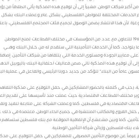
ن أكبر شركات الوطن. مشيراً إلى أن توقيع هذه المذكرة يأتي انطلاقاً من رؤي
يم الخدمات المختلفة للمواطن الفلسطيني بشكل عام وعملاء البنك بشكل
 في الضفة وغزة. لأن هذا الانتشار يضمن الوصول لجميع فئات المجتمع الفلسطيني، باعتب
وأضاف الشوا بأن البنك يسعى ومنذ تأسيسه في العام 1960 للتعاون مع عدد من المؤسسات في مختلف القطاعات لمنح المواطن
يتواجد، كما أن الخدمات التأمينية التي ستقدم له من خـلال البنك وهــي
ون ضمن أعلى معايير الجودة ومستوى الخدمة التي يتلقاها من شركات التأمين. إضافة
لى أن توقيع هذه المذكرة تاتي ضمن فعاليات احتفالية البنك باليوبيل الذه
ن عاماً من البناء" لتؤكد من جديد دورنا الرئيسي والفاعل في عملية البن
ة، رحب في كلمته بالحضور المشاركين في حفل التوقيع على مذكرة التفاهم
وير مختلف القطاعات الاقتصادية حيث عملت منذ تأسيسها على تقديم الع
قطاعات الاقتصادية في فلسطين، كما وعملت الشركة على متابعة تنفيذ وتق
 خلال الفروع والمكاتب المنتشرة في جميع انحاء الوطن، معتمدة في ذلك 
التأمين، كما وبين مشعشع أن الإتفاقية الموقعة مع بنك فلسطين ستساهم 
لاء بنك فلسطين وزبائن شركة التأمين الوطنية.
دم عرضاً عن موضوع التأمين المصرفي للمشاركين في حفل التوقيع على مذكر