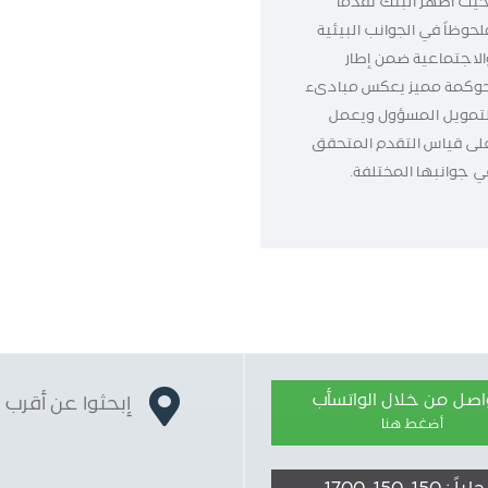
حيث أظهر البنك تقدماً
لحوظاً في الجوانب البيئية
الاجتماعية ضمن إطار
وكمة مميز يعكس مبادىء
لتمويل المسؤول ويعمل
لى قياس التقدم المتحقق
ي جوانبها المختلفة.
واصل من خلال الواتسأب
إبحثوا عن أقرب 
أضغط هنا