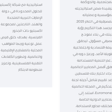
لمجتمعية، والحوكمة
استراتيجية مع شركة إكسبليو
لرشيدة ضمن استراتيجيته
للحلول المحدودة في دولة
لمؤسسية وعملياته
الإمارات العربية المتحدة
المصرفية في العام 2025.
والهند، التابعتين لمجموعة
يجسد هذا التكريم رؤية
اكسبليو ذات الجذور
لبنك في بناء نموذج
الفرنسية، بهدف خلق فرص
صرفي مسؤول، ليحقق
عمل نوعية وربط المواهب
يمة اقتصادية واجتماعية
المحلية بالمشاريع الإقليمية
ويلة الأمد، ويعزز دوره في
والعالمية، وتطوير الكفاءات
عم التنمية المستدامة
التقنية الفلسطينية، وتعزيز
فق أفضل المعايير العالمية.
منظومة الابتكار
جاء اختيار بنك فلسطين
عد تقييم شامل أجرته لجنة
لتحكيم في المجلة العالمية
Euromoney، استند إلى
معايير الدولية الخاصة
مختلف محاور الاستدامة،