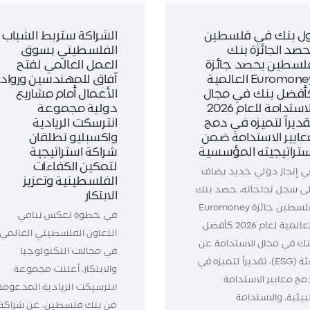
ول بنك في فلسطين
الشراكة ستربط الشباب
حصد الجائزة بنك
الفلسطيني بسوق
لسطين يحصد جائزة
العمل العالمي لفتح
Euromoney العالمية
آفاق للمهندسين ورواد
أفضل بنك في مجال
الأعمال أمام مشاريع
الاستدامة للعام 2026
دولية مجموعة
قديراً لتميزه في دمج
انترسكت الريادية
عايير الاستدامة ضمن
واكسبليو تطلقان
ستراتيجيته المؤسسية
شراكة استراتيجية
لتمكين الكفاءات
ي إنجاز دولي جديد يضاف
الفلسطينية وتعزيز
لى سجل نجاحاته، حصد بنك
الابتكار
فلسطين جائزة Euromoney
في خطوة تعكس تنامي
العالمية لعام 2026 كأفضل
التعاون الفلسطيني العالمي
نك في مجال الاستدامة عن
في مجالات التكنولوجيا
فئة (ESG)، تقديراً لتميزه في
والابتكار، أعلنت مجموعة
مج معايير الاستدامة
انترسيكت الريادية المدعومة
بيئية، والاستدامة
من بنك فلسطين، عن شراكة