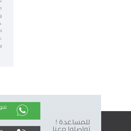
ب
م
و
ح
ا
ع
ف
للت
للمساعدة !
تواصلوا معنا