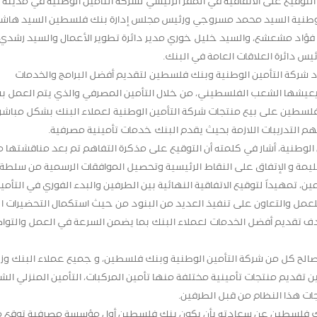
Banca)، حيث جرت مراسم التوقيع على الاتفاقية في المقر الرئيسي لشركة التأمين الوطنية في مدينة 
لوطنية السيد محمد مسروجي ورئيس مجلس إدارة بنك فلسطين السيد هاش
مد فؤاد مشعشع، والسيد خليل خوري مدير دائرة تطوير الأعمال والسيد رشدي
يس دائرة العلاقات العامة في البنك.
ود شركة التأمين الوطنية وبنك فلسطين لتقديم أفضل البرامج والخدمات
يعيشها الشعب الفلسطيني، من خلال التأمين المصرفي والذي يتم العمل به
سطين على بيع منتجات شركة التأمين الوطنية لعملاء البنك بشكل مباشر،
م التدريبات اللازمة بحيث يقدم البنك خدمات تأمينية مصرفية.
وطنية، أشار في كلمته أن التوقيع على مذكرة التفاهم تم بعد مناقشتها 
مة و الإتفاق على النقاط الرئيسية وتحصيل الموافقات الرسمية من سلطة 
ن، تمهيداً لتوقيع الاتفاقية النهائية بين الطرفين والبدء الفوري في التأمي
للعمل والتعاون على تنفيذ العديد من البنود من حيث استكمال التحضيرات ا
بهدف تقديم أفضل الخدمات لعملاء البنك بما يضمن السرعة في العمل والتوا
الح كل من شركة التأمين الوطنية وبنك فلسطين، و جميع عملاء البنك وزب
تقديم منتجات تأمينية مختلفة منها تأمين المركبات، التأمين المنزلي الش
ات هذا النظام من قبل الطرفين.
بنك فلسطين عن سعادته بأن يكون بنك فلسطين أول مؤسسة مصرفية توقع 