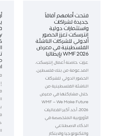
فتحت أمامهم آفاقاً
أ
جديدة لشراكات
ي
واستثمارات دولية
ف
إنترسكت تعزز الحضور
الدولي للشركات الناشئة
ك
الفلسطينية في معرض
WMF 2026 بإيطاليا
ت
م
عززت حاضنة أعمال إنترسكت،
ا
المدعومة من بنك فلسطين،
ف
الحضور الدولي للشركات
إ
الناشئة الفلسطينية من
خلال مشاركتها في معرض
WMF – We Make Future
ب
2026، أحد أكبر الفعاليات
الأوروبية المتخصصة في
د
الذكاء الاصطناعي
ال
والتكنولوجيا والابتكار