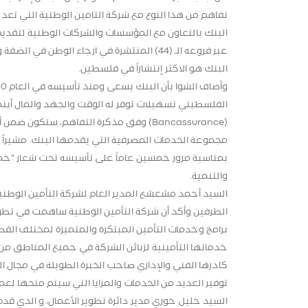
تفاهم من هذا النوع مع شركة التامين الوطنية التي تعد م
البنك بالتعاون مع المؤسسات والشركات الوطنية لتقد
عبر فروعه الـ (44) المنتشرة في ارجاء الوطن
البنك هو الاكثر إنتشاراً في فلسطين.
الفلسطيني تسهيلات توفر له الوقت والجهد والمال أينما 
(Bancassurance) وفق مذكرة التفاهم، ستك
مجموعة الخدمات المصرفية التي يقدمها البنك. مشيراً إ
بمناسبة مرور خمسين عاماً على تأسيسه تحت شعار "خمسو
والتنمية.
السيد أحمد مشعشع المدير العام لشركة التأمين الوطني
الطرفين وأكد أن شركة التأمين الوطنية ساهمت في تط
برامج وخدمات التأمين المبتكرة والمتميزة لمختلف ال
خدماتها التأمينية لزبائن الشركة في جميع المناطق من
كادرها الفني والإداري صاحب الخبرة الطويلة في مجال 
توفير العديد من الخدمات والمزايا التي سيتم منحها لعم
السيد خليل خوري مدير دائرة تطوير الأعمال، و الذي ق