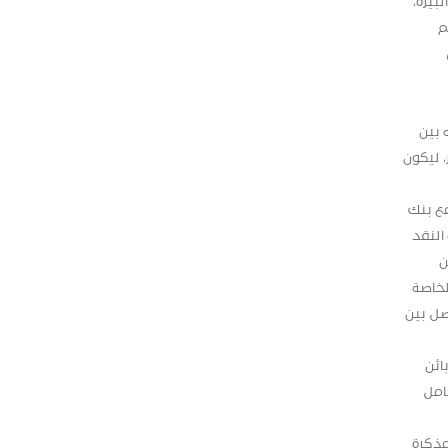
البيرة،
م
 بين
 ليكون
مع بنك
النقد
ن
لخاصة
صل بين
ائن
امل
مذكرة