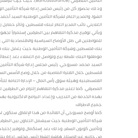
التأمين المصرفي (ssurance
وذلك بحضور كل من رئيس مجلس إدارة شركة التأمين ا
الشوا، والمدير العام لشركة التأمين الوطنية السيد أح
الغلايني نائب المدير العام لبنك فلسطين، وثائر حمايل رئ
ويأتي توقيع مذكرة التفاهم بين الطرفين إستمراراً لجه
للمواطنين في ظل الأوضاع السياسية والاقتصادية التي 
بنك فلسطين وشركة التأمين الوطنية حيث يعمل بنك فل
موظفوا البنك نقطة بيع وتواصل مع العملاء بعد إعطائه
السيد محمد مسروجي، رئيس مجلس إدارة شركة التأمين ال
فلسطين خلال الفترة الماضية من خلال وضع الأسس السلي
الفلسطينية وهيئة سوق رأس المال – الإدارة العامة للتأمي
المصرفي. كما تعتبر مذكرة التفاهم إلتزام من الطرفين 
بهذه الخدمة من التدريب وإعداد البرامج الالكترونية 
جميع الاطراف.
كما أوضح مسروجي أن الفائدة من هذا الإتفاق ستكون لص
شركة التأمين الوطنية حيث سيشمل التعاون بين الطرفين 
وتأمين كوبون السفر، وذلك بعد إستكمال وتوفير إحتياج
من جانبه عبر الاستاذ هاشم الشوا رئيس مجلس إدارة 