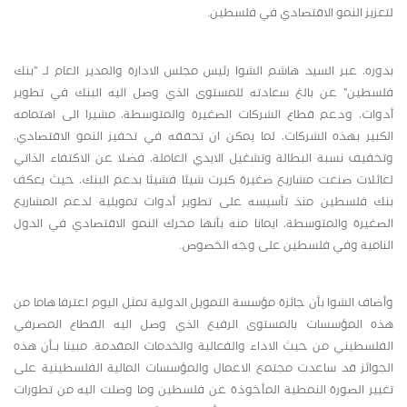
لتعزيز النمو الاقتصادي في فلسطين.
بدوره، عبر السيد هاشم الشوا رئيس مجلس الادارة والمدير العام لـ "بنك
فلسطين" عن بالغ سعادته للمستوى الذي وصل اليه البنك في تطوير
أدوات، ودعم قطاع الشركات الصغيرة والمتوسطة، مشيرا الى اهتمامه
الكبير بهذه الشركات، لما يمكن ان تحققه في تحفيز النمو الاقتصادي،
وتخفيف نسبة البطالة وتشغيل الايدي العاملة، فضلا عن الاكتفاء الذاتي
لعائلات صنعت مشاريع صغيرة كبرت شيئا فشيئا بدعم البنك، حيث يعكف
بنك فلسطين منذ تأسيسه على تطوير أدوات تمويلية لدعم المشاريع
الصغيرة والمتوسطة، ايمانا منه بأنها محرك النمو الاقتصادي في الدول
النامية وفي فلسطين على وجه الخصوص.
وأضاف الشوا بأن جائزة مؤسسة التمويل الدولية تمثل اليوم اعترفا هاما من
هذه المؤسسات بالمستوى الرفيع الذي وصل اليه القطاع المصرفي
الفلسطيني من حيث الاداء والفعالية والخدمات المقدمة. مبينا بـأن هذه
الجوائز قد ساعدت مجتمع الاعمال والمؤسسات المالية الفلسطينية على
تغيير الصورة النمطية المأخوذة عن فلسطين وما وصلت اليه من تطورات