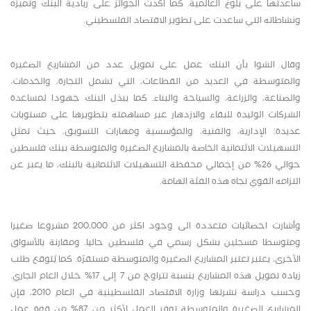
ساعدتها على بلوغ العالمية. كما أكدت الجوائز على ريادية البنك وتميزه
ونشاطاته التي ساعدت على تطوير الاقتصاد الفلسطيني.
وقال الشوا بأن البنك عمل على تمويل عدد من المشاريع الصغيرة
والمتوسطة في العديد من القطاعات، التي تشمل التجارة، والخدمات،
والصناعة، والزراعة، والسياحة والبناء. كما يبذل البنك جهودا لمساعدة
الشركات الوليدة للبقاء والازدهار عبر مساهمته بتطويرها على مستويات
عديدة: الإدارية، والفنية، والمؤسسية ومهارات التسويق. حيث تمثل
التسهيلات الائتمانية الخاصة بالمشاريع الصغيرة والمتوسطة ببنك فلسطين
حوالي 26% من إجمالي محفظة التسهيلات الائتمانية بالبنك، ما يعبر عن
التزامه القوي تجاه هذه الفئة الهامة.
وأشارت احصائيات متعددة الى وجود اكثر من 200,000 مشروعا صغيرا
ومتوسطا مسجلين بشكل رسمي في فلسطين حاليا. ومقارنة بالأسواق
الأخرى، يعتبر تعتبر المشاريع الصغيرة والمتوسطة مستقرًة. كما يُتوقع طلب
زيادة تمويل هذه المشاريع بنسبة تتراوح من 7 إلى 17% خلال العام الجاري.
وحسب دراسة نشرتها وزارة الاقتصاد الفلسطينية في العام 2010، فإن
المشاريع الصغيرة والمتوسطة توفر العمل لأكثر من 87% من قوة عمل