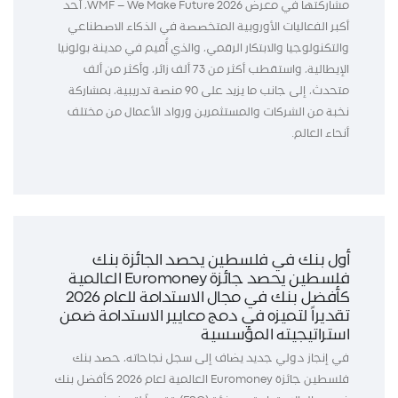
مشاركتها في معرض WMF – We Make Future 2026، أحد
أكبر الفعاليات الأوروبية المتخصصة في الذكاء الاصطناعي
والتكنولوجيا والابتكار الرقمي، والذي أُقيم في مدينة بولونيا
الإيطالية، واستقطب أكثر من 73 ألف زائر، وأكثر من ألف
متحدث، إلى جانب ما يزيد على 90 منصة تدريبية، بمشاركة
نخبة من الشركات والمستثمرين ورواد الأعمال من مختلف
أنحاء العالم.
أول بنك في فلسطين يحصد الجائزة بنك
فلسطين يحصد جائزة Euromoney العالمية
كأفضل بنك في مجال الاستدامة للعام 2026
تقديراً لتميزه في دمج معايير الاستدامة ضمن
استراتيجيته المؤسسية
في إنجاز دولي جديد يضاف إلى سجل نجاحاته، حصد بنك
فلسطين جائزة Euromoney العالمية لعام 2026 كأفضل بنك