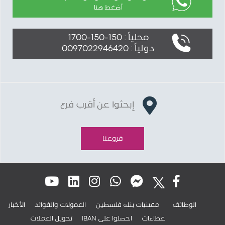
أضغط هنا
محلياً : 150-150-1700
دولياً : 0097022946420
إبحثوا عن أقرب فرع
فروعنا
الوظائف
مقتنيات بنك فلسطين
العمولات والفوائد
الأخبار
عطاءات
IBAN احصلوا على
تحويل العملات