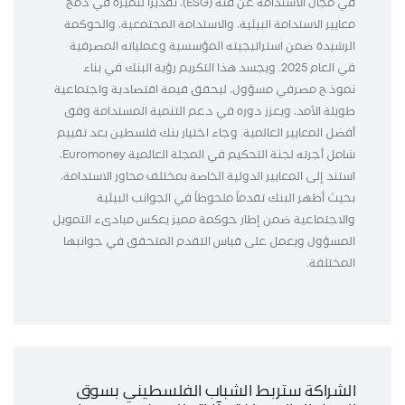
في مجال الاستدامة عن فئة (ESG)، تقديراً لتميزه في دمج
معايير الاستدامة البيئية، والاستدامة المجتمعية، والحوكمة
الرشيدة ضمن استراتيجيته المؤسسية وعملياته المصرفية
في العام 2025. ويجسد هذا التكريم رؤية البنك في بناء
نموذج مصرفي مسؤول، ليحقق قيمة اقتصادية واجتماعية
طويلة الأمد، ويعزز دوره في دعم التنمية المستدامة وفق
أفضل المعايير العالمية. وجاء اختيار بنك فلسطين بعد تقييم
شامل أجرته لجنة التحكيم في المجلة العالمية Euromoney،
استند إلى المعايير الدولية الخاصة بمختلف محاور الاستدامة،
بحيث أظهر البنك تقدماً ملحوظاً في الجوانب البيئية
والاجتماعية ضمن إطار حوكمة مميز يعكس مبادىء التمويل
المسؤول ويعمل على قياس التقدم المتحقق في جوانبها
المختلفة.
الشراكة ستربط الشباب الفلسطيني بسوق