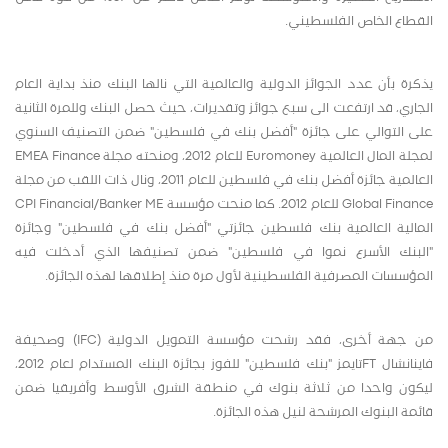
القطاع الخاص الفلسطيني.
يذكرة بأن عدد الجوائز الدولية والعالمية التي نالها البنك منذ بداية العام
الجاري، قد ارتفعت الى سبع جوائز وتقديرات، حيث حصل البنك وللمرة الثانية
على التوالي على جائزة "أفضل بنك في فلسطين" ضمن التصنيف السنوي
لمجلة المال العالمية Euromoney للعام 2012، ومنحته مجلة EMEA Finance
العالمية جائزة أفضل بنك في فلسطين للعام 2011، ونال ذات اللقب من مجلة
Global Finance للعام 2012. كما منحت مؤسسة CPI Financial/Banker ME
المالية العالمية بنك فلسطين جائزتي "أفضل بنك في فلسطين" وجائزة
"البنك الأسرع نموا في فلسطين" ضمن تصنيفها الذي أدخلت فيه
المؤسسات المصرفية الفلسطينية لأول مرة منذ إطلاقها لهذه الجائزة.
من جهة أخرى، فقد رشحت مؤسسة التمويل الدولية (IFC) وصحيفة
فاينانشال FTتايمز "بنك فلسطين" للفوز بجائزة البنك المستدام لعام 2012،
ليكون واحدا من ثلاثة بنوك في منطقة الشرق الأوسط وأفريقيا ضمن
قائمة البنوك المرشحة لنيل هذه الجائزة.