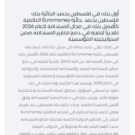
أول بنك في فلسطين يحصد الجائزة بنك
فلسطين يحصد جائزة Euromoney العالمية
كأفضل بنك في مجال الاستدامة للعام 2026
تقديراً لتميزه في دمج معايير الاستدامة ضمن
استراتيجيته المؤسسية
في إنجاز دولي جديد يضاف إلى سجل نجاحاته، حصد بنك
فلسطين جائزة Euromoney العالمية لعام 2026 كأفضل بنك
في مجال الاستدامة عن فئة (ESG)، تقديراً لتميزه في دمج
معايير الاستدامة البيئية، والاستدامة المجتمعية، والحوكمة
الرشيدة ضمن استراتيجيته المؤسسية وعملياته المصرفية
في العام 2025. ويجسد هذا التكريم رؤية البنك في بناء
نموذج مصرفي مسؤول، ليحقق قيمة اقتصادية واجتماعية
طويلة الأمد، ويعزز دوره في دعم التنمية المستدامة وفق
أفضل المعايير العالمية. وجاء اختيار بنك فلسطين بعد تقييم
شامل أجرته لجنة التحكيم في المجلة العالمية Euromoney،
استند إلى المعايير الدولية الخاصة بمختلف محاور الاستدامة،
بحيث أظهر البنك تقدماً ملحوظاً في الجوانب البيئية
والاجتماعية ضمن إطار حوكمة مميز يعكس مبادىء التمويل