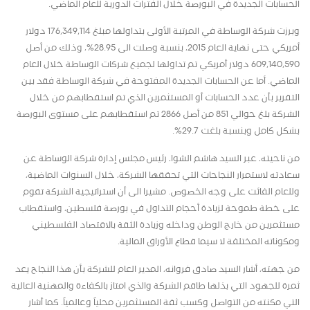
الحسابات الجديدة في البورصة خلال الفترات الدورية للعام الماضي.
وبرزت شركة الوساطة في المرتبة الأولى بتداولها مبلغ
176,349,114
دولار
أمريكي حتى نهاية العام 2015، بنسبة وصلت الى
28.95
%، وذلك من أصل
609,140,590
دولار أمريكي تم تداولها لجميع شركات الوساطة خلال العام
الماضي. أما عن الحسابات الجديدة المفتوحة في شركة الوساطة فقد بين
التقرير بأن عدد الحسابات أو المستثمرين الذي تم استقطابهم من خلال
الشركة بلغ حوالي 851 من أصل 2866 تم استقطابهم على مستوى البورصة
بشكل كامل وبنسبة بلغت 29.7%.
من ناحيته، عبر السيد هاشم الشوا، رئيس مجلس إدارة شركة الوساطة عن
سعادته لاستمرار النجاحات التي تحققها الشركة، خلال السنوات الماضية،
وللعام الفائت على وجه الخصوص. مشيرا الى أن استراتيجية الشركة تقوم
على خطة طموحة لزيادة أحجام التداول في بورصة فلسطين، واستقطاب
مستثمرين من خارج الوطن وداخله وزيادة الثقة بالاقتصاد الفلسطيني
ومكوناته المختلفة لا سيما قطاع الأوراق المالية.
من جهته، أشار السيد صادق فروانه، المدير العام للشركة بأن هذا النجاح يعد
ثمرة للجهود التي بذلها طاقم الشركة والذي امتاز بالكفاءة والمهنية العالية
التي مكنته من التواصل وكسب ثقة المستثمرين محلياً وعالمياً. كما أشار